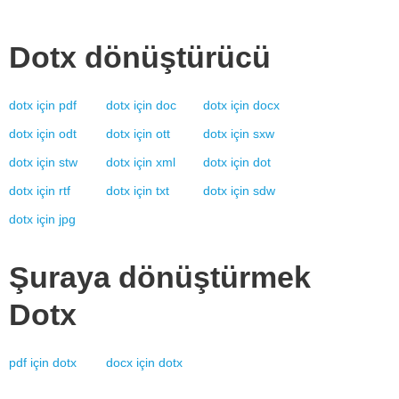
Dotx
dönüştürücü
dotx
için
pdf
dotx
için
doc
dotx
için
docx
dotx
için
odt
dotx
için
ott
dotx
için
sxw
dotx
için
stw
dotx
için
xml
dotx
için
dot
dotx
için
rtf
dotx
için
txt
dotx
için
sdw
dotx
için
jpg
Şuraya dönüştürmek
Dotx
pdf
için
dotx
docx
için
dotx