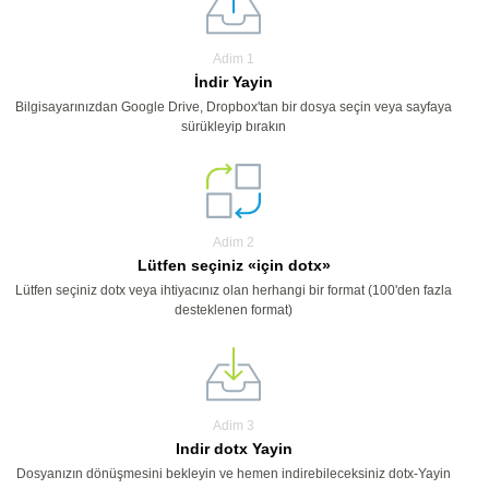
Adim 1
İndir Yayin
Bilgisayarınızdan Google Drive, Dropbox'tan bir dosya seçin veya sayfaya
sürükleyip bırakın
Adim 2
Lütfen seçiniz «için dotx»
Lütfen seçiniz dotx veya ihtiyacınız olan herhangi bir format (100'den fazla
desteklenen format)
Adim 3
Indir dotx Yayin
Dosyanızın dönüşmesini bekleyin ve hemen indirebileceksiniz dotx-Yayin