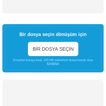
Bir dosya seçin dönüşüm için
BIR DOSYA SEÇIN
Dosyaları buraya bırak. 100 MB maksimum dosya boyutu veya
Kaydolun