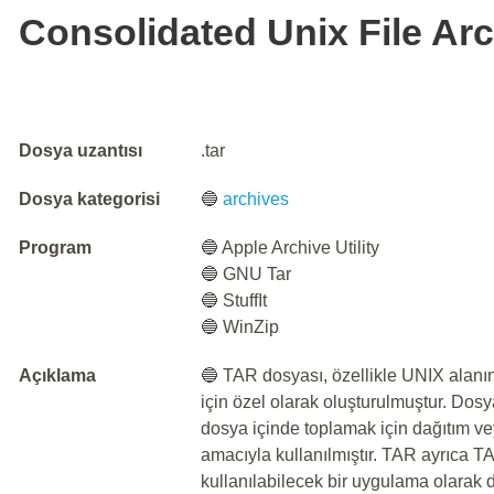
Consolidated Unix File Ar
Dosya uzantısı
.tar
Dosya kategorisi
🔵
archives
Program
🔵 Apple Archive Utility
🔵 GNU Tar
🔵 StuffIt
🔵 WinZip
Açıklama
🔵 TAR dosyası, özellikle UNIX alanı
için özel olarak oluşturulmuştur. Dos
dosya içinde toplamak için dağıtım 
amacıyla kullanılmıştır. TAR ayrıca T
kullanılabilecek bir uygulama olarak da