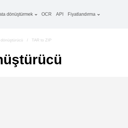
ata dönüştürmek
OCR
API
Fiyatlandırma
Tarife planı
elgeler dönüştürücü
OCR paketi
örüntüler dönüştürücü
 dönüştürücü
/
TAR to ZIP
es dönüştürücü
nüştürücü
ooks dönüştürücü
rşivler dönüştürücü
ideo dönüştürücü
b sitesi-ekran
rüntüleri