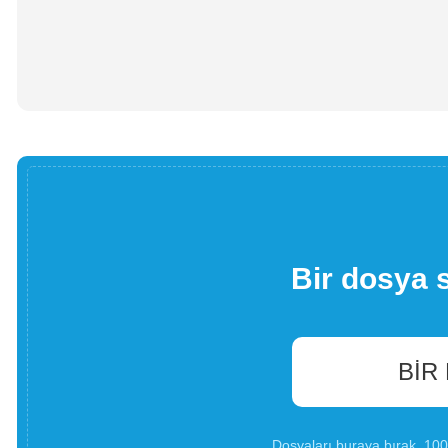
Bir dosya 
BIR
Dosyaları buraya bırak. 1