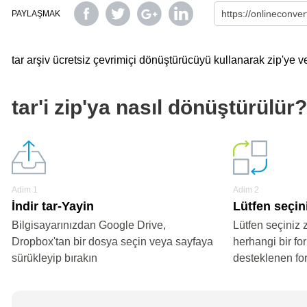
PAYLAŞMAK
tar arşiv ücretsiz çevrimiçi dönüştürücüyü kullanarak zip'ye ve
tar'i zip'ya nasıl dönüştürülür?
Adim 1
Adim 2
İndir tar-Yayin
Lütfen seçini
Bilgisayarınızdan Google Drive,
Lütfen seçiniz 
Dropbox'tan bir dosya seçin veya sayfaya
herhangi bir fo
sürükleyip bırakın
desteklenen fo