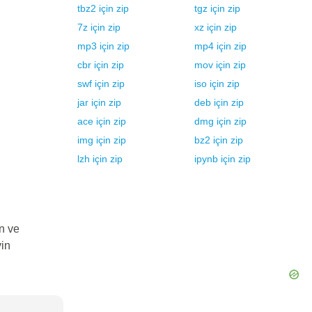
tbz2
için
zip
tgz
için
zip
7z
için
zip
xz
için
zip
mp3
için
zip
mp4
için
zip
cbr
için
zip
mov
için
zip
swf
için
zip
iso
için
zip
jar
için
zip
deb
için
zip
ace
için
zip
dmg
için
zip
img
için
zip
bz2
için
zip
lzh
için
zip
ipynb
için
zip
n ve
yin