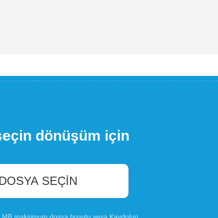
seçin dönüşüm için
 DOSYA SEÇIN
00 MB maksimum dosya boyutu veya
Kaydolun