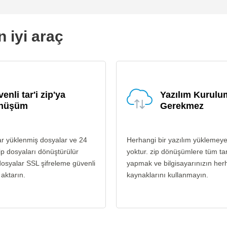
n iyi araç
enli tar'i zip'ya
Yazılım Kurul
nüşüm
Gerekmez
ar yüklenmiş dosyalar ve 24
Herhangi bir yazılım yüklemey
ip dosyaları dönüştürülür
yoktur. zip dönüşümlere tüm ta
osyalar SSL şifreleme güvenli
yapmak ve bilgisayarınızın her
 aktarın.
kaynaklarını kullanmayın.