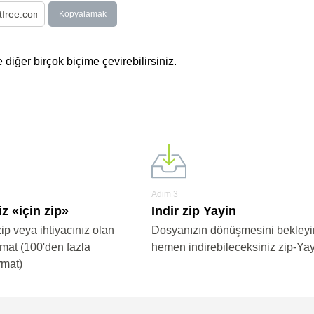
Kopyalamak
 diğer birçok biçime çevirebilirsiniz.
Adim 3
z «için zip»
Indir zip Yayin
zip veya ihtiyacınız olan
Dosyanızın dönüşmesini bekleyi
rmat (100'den fazla
hemen indirebileceksiniz zip-Ya
rmat)