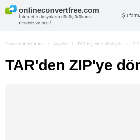
Şu form
İnternette dosyaların dönüştürülmesi
ücretsiz ve hızlı!
B
G
Dosya dönüştürücü
/
Arşivler
/
TAR biçimine dönüştür
/
ZIP
S
TAR'den ZIP'ye dö
B
A
V
we
gö