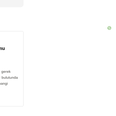
umu
e gerek
r bulutunda
hangi