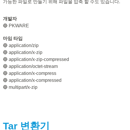
가능한 파일로 만들기 위해 파일을 압축 할 수도 있습니다.
개발자
🔵 PKWARE
마임 타입
🔵 application/zip
🔵 application/x-zip
🔵 application/x-zip-compressed
🔵 application/octet-stream
🔵 application/x-compress
🔵 application/x-compressed
🔵 multipart/x-zip
Tar
변환기