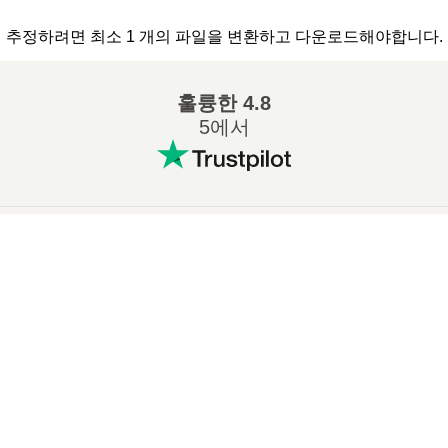
추정하려면 최소 1 개의 파일을 변환하고 다운로드해야합니다.
훌륭한
4.8
5에서
인기 있는 변환
:
×
7Z ZIP 변환
WAV MP3 변환
Now Playing
M4A MP3 변환
EPUB PDF 변환
Play Video
EPUB MOBI 변환
WMA MP3 변환
×
구글 코랩(colab)에서 R 프로그래밍 하기
RAR ZIP 변환
MP3 OGG 변환