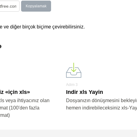
Kopyalamak
 ve diğer birçok biçime çevirebilirsiniz.
?
Adim 3
z «için xls»
Indir xls Yayin
xls veya ihtiyacınız olan
Dosyanızın dönüşmesini bekleyi
rmat (100'den fazla
hemen indirebileceksiniz xls-Yay
rmat)