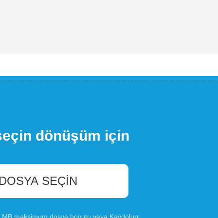
seçin dönüşüm için
 DOSYA SEÇIN
00 MB maksimum dosya boyutu veya
Kaydolun