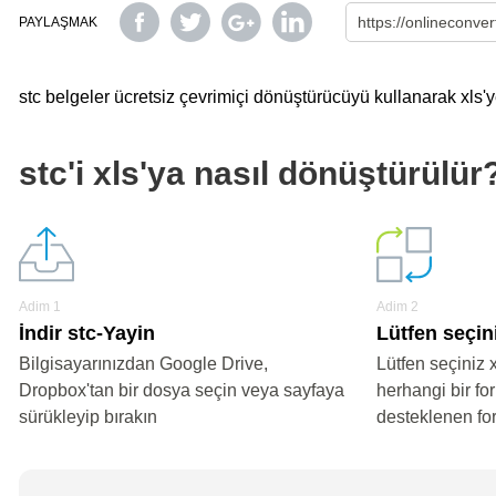
PAYLAŞMAK
stc belgeler ücretsiz çevrimiçi dönüştürücüyü kullanarak xls'ye
stc'i xls'ya nasıl dönüştürülür
Adim 1
Adim 2
İndir stc-Yayin
Lütfen seçini
Bilgisayarınızdan Google Drive,
Lütfen seçiniz 
Dropbox'tan bir dosya seçin veya sayfaya
herhangi bir fo
sürükleyip bırakın
desteklenen fo