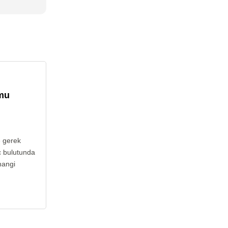
umu
e gerek
c bulutunda
hangi