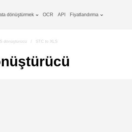
ata dönüştürmek
OCR
API
Fiyatlandırma
Tarife planı
elgeler dönüştürücü
OCR paketi
örüntüler dönüştürücü
S dönüştürücü
/
STC to XLS
es dönüştürücü
önüştürücü
ooks dönüştürücü
rşivler dönüştürücü
ideo dönüştürücü
b sitesi-ekran
rüntüleri