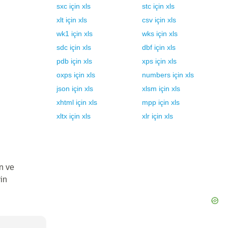
sxc
için
xls
stc
için
xls
xlt
için
xls
csv
için
xls
wk1
için
xls
wks
için
xls
sdc
için
xls
dbf
için
xls
pdb
için
xls
xps
için
xls
oxps
için
xls
numbers
için
xls
json
için
xls
xlsm
için
xls
xhtml
için
xls
mpp
için
xls
xltx
için
xls
xlr
için
xls
n ve
in