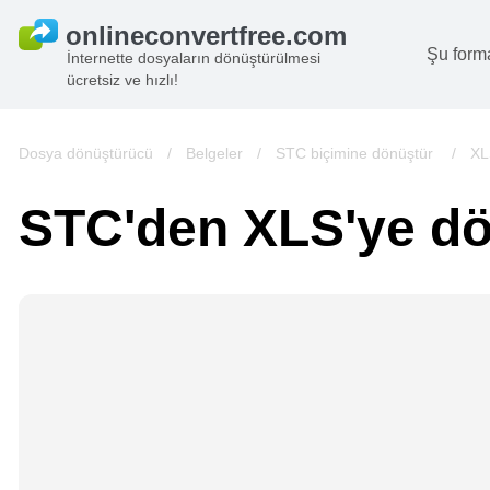
Şu form
İnternette dosyaların dönüştürülmesi
ücretsiz ve hızlı!
B
G
Dosya dönüştürücü
/
Belgeler
/
STC biçimine dönüştür
/
XL
S
STC'den XLS'ye d
B
A
V
we
gö