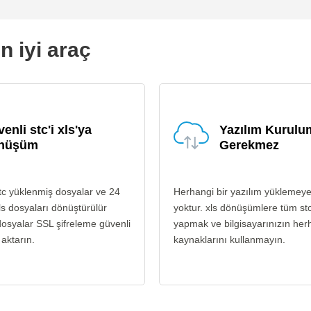
n iyi araç
enli stc'i xls'ya
Yazılım Kurul
nüşüm
Gerekmez
tc yüklenmiş dosyalar ve 24
Herhangi bir yazılım yüklemey
ls dosyaları dönüştürülür
yoktur. xls dönüşümlere tüm st
osyalar SSL şifreleme güvenli
yapmak ve bilgisayarınızın her
 aktarın.
kaynaklarını kullanmayın.