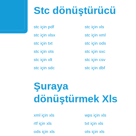
Stc
dönüştürücü
stc
için
pdf
stc
için
xls
stc
için
xlsx
stc
için
xml
stc
için
txt
stc
için
ods
stc
için
ots
stc
için
sxc
stc
için
xlt
stc
için
csv
stc
için
sdc
stc
için
dbf
Şuraya
dönüştürmek
Xls
xml
için
xls
wps
için
xls
rtf
için
xls
txt
için
xls
ods
için
xls
ots
için
xls