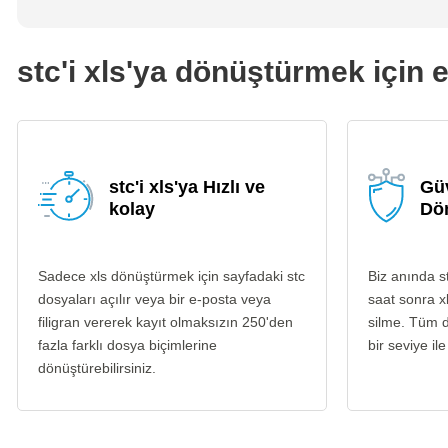
stc'i xls'ya dönüştürmek için e
stc'i xls'ya Hızlı ve
Güv
kolay
Dö
Sadece xls dönüştürmek için sayfadaki stc
Biz anında s
dosyaları açılır veya bir e-posta veya
saat sonra x
filigran vererek kayıt olmaksızın 250'den
silme. Tüm d
fazla farklı dosya biçimlerine
bir seviye ile
dönüştürebilirsiniz.