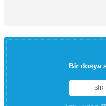
Bir dosya 
BIR
Dosyaları buraya bırak. 1