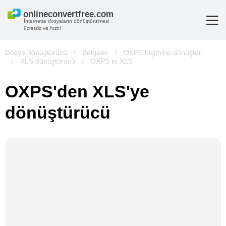
İnternette dosyaların dönüştürülmesi
ücretsiz ve hızlı!
Dosya dönüştürücü
/
Belgeler
/
OXPS biçimine dönüştür
/
XLS dönüştürücü
/
OXPS to XLS
OXPS'den XLS'ye
dönüştürücü