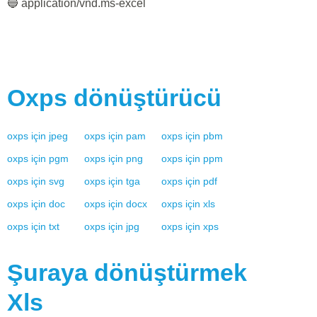
🔵 application/vnd.ms-excel
Oxps
dönüştürücü
oxps
için
jpeg
oxps
için
pam
oxps
için
pbm
oxps
için
pgm
oxps
için
png
oxps
için
ppm
oxps
için
svg
oxps
için
tga
oxps
için
pdf
oxps
için
doc
oxps
için
docx
oxps
için
xls
oxps
için
txt
oxps
için
jpg
oxps
için
xps
Şuraya dönüştürmek
Xls