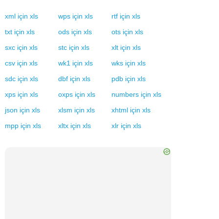
xml
için
xls
wps
için
xls
rtf
için
xls
txt
için
xls
ods
için
xls
ots
için
xls
sxc
için
xls
stc
için
xls
xlt
için
xls
csv
için
xls
wk1
için
xls
wks
için
xls
sdc
için
xls
dbf
için
xls
pdb
için
xls
xps
için
xls
oxps
için
xls
numbers
için
xls
json
için
xls
xlsm
için
xls
xhtml
için
xls
mpp
için
xls
xltx
için
xls
xlr
için
xls