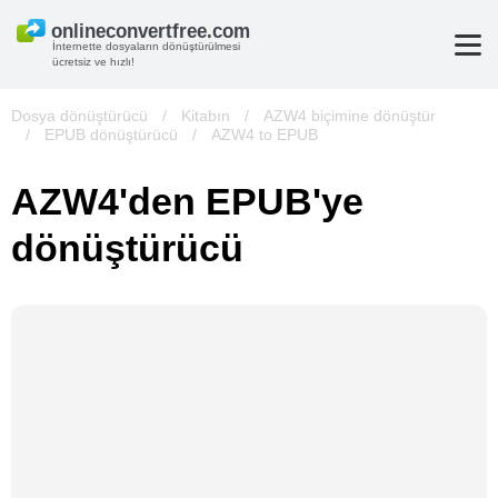
İnternette dosyaların dönüştürülmesi
ücretsiz ve hızlı!
Dosya dönüştürücü
/
Kitabın
/
AZW4 biçimine dönüştür
/
EPUB dönüştürücü
/
AZW4 to EPUB
AZW4'den EPUB'ye
dönüştürücü