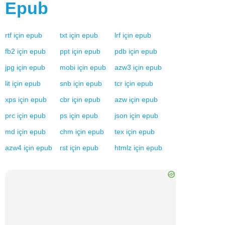
Epub
rtf
için
epub
txt
için
epub
lrf
için
epub
fb2
için
epub
ppt
için
epub
pdb
için
epub
jpg
için
epub
mobi
için
epub
azw3
için
epub
lit
için
epub
snb
için
epub
tcr
için
epub
xps
için
epub
cbr
için
epub
azw
için
epub
prc
için
epub
ps
için
epub
json
için
epub
md
için
epub
chm
için
epub
tex
için
epub
azw4
için
epub
rst
için
epub
htmlz
için
epub