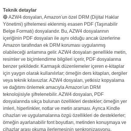
Teknik detaylar
🔵 AZW4 dosyaları, Amazon'un özel DRM (Dijital Haklar
Yönetimi) şifrelemesi eklenmiş esasen PDF (Taşınabilir
Belge Formatı) dosyalarıdır. Bu, AZW4 dosyalarının
içeriğinin PDF dosyaları ile aynı olduğu ancak üzerlerine
Amazon tarafından ek DRM koruması uygulanmış
olabileceği anlamına gelir. AZW4 dosyaları genellikle metin,
resimler ve biçimlendirme bilgileri içerir, PDF dosyalarına
benzer şekildedir. Karmaşık düzenlemeler içeren e-kitaplar
için yaygın olarak kullanılırlar; örneğin ders kitapları, dergiler
veya teknik kılavuzlar. AZW4 dosyaları, yetkisiz kopyalama
ve dağıtımı önlemek amacıyla Amazon'un DRM
teknolojisiyle şifrelenebilir. AZW4 dosyaları, PDF
dosyalarında sıkça bulunan özellikleri destekler; örneğin yer
imleri, hiperlinkler, notlar ve metin araması. Ayrıca Kindle
cihazları ve uygulamalarına özgü özellikleri de desteklerler;
örneğin ayarlanabilir font boyutları, metinden konuşmaya ve
cihazlar arası okuma ilerlemesinin senkronizasyonu.