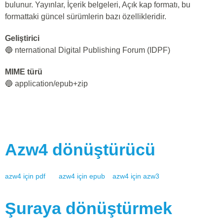
bulunur. Yayınlar, İçerik belgeleri, Açık kap formatı, bu
formattaki güncel sürümlerin bazı özellikleridir.
Geliştirici
🔵 nternational Digital Publishing Forum (IDPF)
MIME türü
🔵 application/epub+zip
Azw4
dönüştürücü
azw4
için
pdf
azw4
için
epub
azw4
için
azw3
Şuraya dönüştürmek