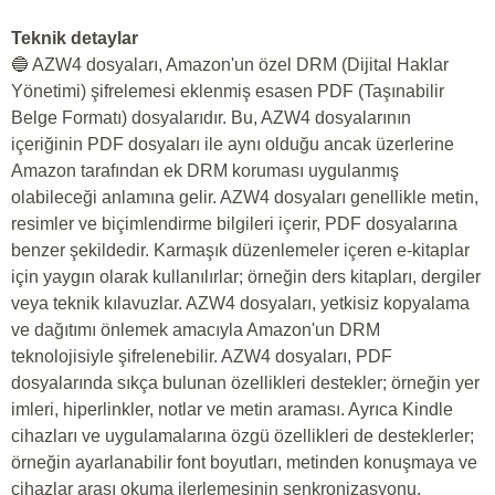
Teknik detaylar
🔵 AZW4 dosyaları, Amazon'un özel DRM (Dijital Haklar
Yönetimi) şifrelemesi eklenmiş esasen PDF (Taşınabilir
Belge Formatı) dosyalarıdır. Bu, AZW4 dosyalarının
içeriğinin PDF dosyaları ile aynı olduğu ancak üzerlerine
Amazon tarafından ek DRM koruması uygulanmış
olabileceği anlamına gelir. AZW4 dosyaları genellikle metin,
resimler ve biçimlendirme bilgileri içerir, PDF dosyalarına
benzer şekildedir. Karmaşık düzenlemeler içeren e-kitaplar
için yaygın olarak kullanılırlar; örneğin ders kitapları, dergiler
veya teknik kılavuzlar. AZW4 dosyaları, yetkisiz kopyalama
ve dağıtımı önlemek amacıyla Amazon'un DRM
teknolojisiyle şifrelenebilir. AZW4 dosyaları, PDF
dosyalarında sıkça bulunan özellikleri destekler; örneğin yer
imleri, hiperlinkler, notlar ve metin araması. Ayrıca Kindle
cihazları ve uygulamalarına özgü özellikleri de desteklerler;
örneğin ayarlanabilir font boyutları, metinden konuşmaya ve
cihazlar arası okuma ilerlemesinin senkronizasyonu.