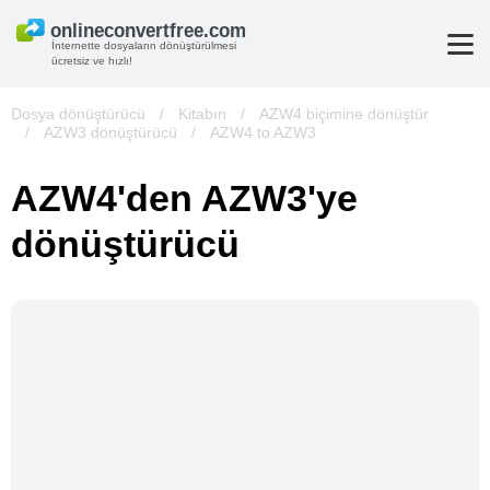
İnternette dosyaların dönüştürülmesi
ücretsiz ve hızlı!
Dosya dönüştürücü
/
Kitabın
/
AZW4 biçimine dönüştür
/
AZW3 dönüştürücü
/
AZW4 to AZW3
AZW4'den AZW3'ye
dönüştürücü