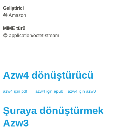
Geliştirici
🔵 Amazon
MIME türü
🔵 application/octet-stream
Azw4
dönüştürücü
azw4
için
pdf
azw4
için
epub
azw4
için
azw3
Şuraya dönüştürmek
Azw3