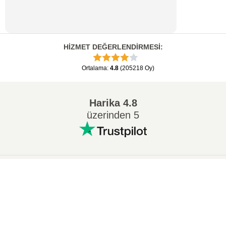
HİZMET DEĞERLENDİRMESİ
:
Ortalama
:
4.8
(
205218
Oy
)
Harika
4.8
üzerinden 5
Popüler Dönüşümler
:
×
7Z ZIP dönüştürmek
WAV MP3 dönüştürmek
Now Playing
M4A MP3 dönüştürmek
EPUB PDF dönüştürmek
Play Video