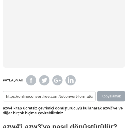
PAYLAŞMAK
Kopyalamak
azw4 kitap ücretsiz çevrimiçi dönüştürücüyü kullanarak azw3'ye ve
diğer birçok biçime çevirebilirsiniz.
azw4'i azw3'ya nasıl dönüştürülür?