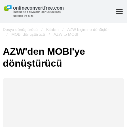
İnternette dosyaların dönüştürülmesi
ücretsiz ve hızlı!
Dosya dönüştürücü
/
Kitabın
/
AZW biçimine dönüştür
/
MOBI dönüştürücü
/
AZW to MOBI
AZW'den MOBI'ye
dönüştürücü