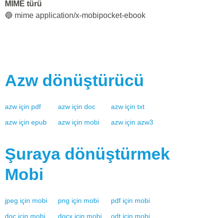
MIME türü
🔵 mime application/x-mobipocket-ebook
Azw
dönüştürücü
azw
için
pdf
azw
için
doc
azw
için
txt
azw
için
epub
azw
için
mobi
azw
için
azw3
Şuraya dönüştürmek
Mobi
jpeg
için
mobi
png
için
mobi
pdf
için
mobi
doc
için
mobi
docx
için
mobi
odt
için
mobi