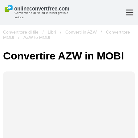
Conversione di file su Internet gratis e
veloce!
Convertitore di file
/
Libri
/
Converti in AZW
/
Convertitore
MOBI
/
AZW to MOBI
Convertire AZW in MOBI