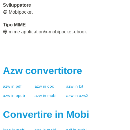
Sviluppatore
🔵 Mobipocket
Tipo MIME
🔵 mime application/x-mobipocket-ebook
Azw
convertitore
azw
in
pdf
azw
in
doc
azw
in
txt
azw
in
epub
azw
in
mobi
azw
in
azw3
Convertire in
Mobi