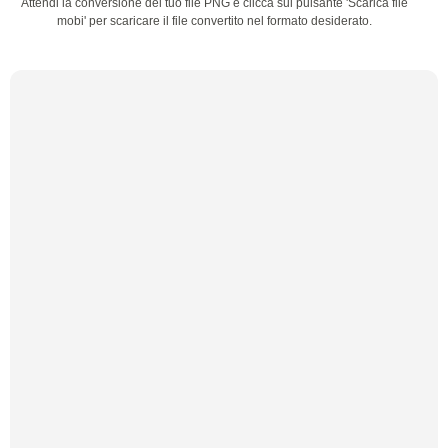
Attendi la conversione del tuo file PNG e clicca sul pulsante 'Scarica file
mobi' per scaricare il file convertito nel formato desiderato.