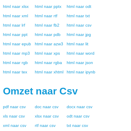
html
naar
xlsx
html
naar
pptx
html
naar
odt
html
naar
xml
html
naar
rtf
html
naar
txt
html
naar
lrf
html
naar
fb2
html
naar
csv
html
naar
ppt
html
naar
pdb
html
naar
jpg
html
naar
epub
html
naar
azw3
html
naar
lit
html
naar
mp3
html
naar
xps
html
naar
word
html
naar
rgb
html
naar
rgba
html
naar
json
html
naar
tex
html
naar
xhtml
html
naar
ipynb
Omzet naar
Csv
pdf
naar
csv
doc
naar
csv
docx
naar
csv
xls
naar
csv
xlsx
naar
csv
odt
naar
csv
xml
naar
csv
rtf
naar
csv
txt
naar
csv