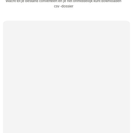
Wacht tot je bestand converteert en je het onmiddellijk kunt downloaden
csv -dossier