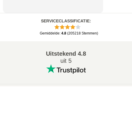
SERVICECLASSIFICATIE
:
Gemiddelde
:
4.8
(
205218
Stemmen
)
Uitstekend
4.8
uit 5
Populaire conversies
:
×
7Z naar ZIP converter
WAV naar MP3 converter
Now Playing
M4A naar MP3 converter
EPUB naar PDF converter
Play Video