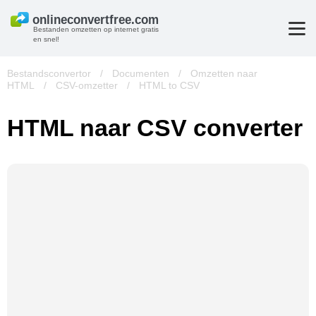
Bestanden omzetten op internet gratis
en snel!
Bestandsconvertor
/
Documenten
/
Omzetten naar
HTML
/
CSV-omzetter
/
HTML to CSV
HTML naar CSV converter