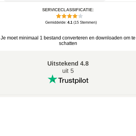
SERVICECLASSIFICATIE
:
Gemiddelde
:
4.1
(
15
Stemmen
)
Je moet minimaal 1 bestand converteren en downloaden om te
schatten
Uitstekend
4.8
uit 5
Populaire conversies
:
×
7Z naar ZIP converter
WAV naar MP3 converter
Now Playing
M4A naar MP3 converter
EPUB naar PDF converter
Play Video