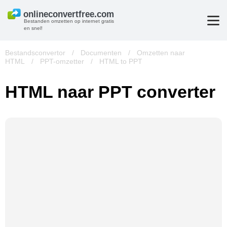
Bestanden omzetten op internet gratis
en snel!
Bestandsconvertor
/
Documenten
/
Omzetten naar
HTML
/
PPT-omzetter
/
HTML to PPT
HTML naar PPT converter