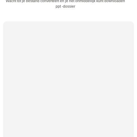
Wacht tot je bestand converteert en je het onmiddellijk kunt downloaden
ppt -dossier