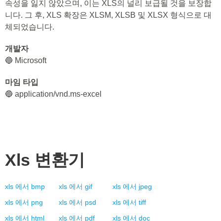
속성을 잃지 않았으며, 이는 XLS의 널리 보급될 것을 보장합
니다. 그 후, XLS 확장은 XLSM, XLSB 및 XLSX 형식으로 대
체되었습니다.
개발자
🔵 Microsoft
마임 타입
🔵 application/vnd.ms-excel
Xls
변환기
xls
에서
bmp
xls
에서
gif
xls
에서
jpeg
xls
에서
png
xls
에서
psd
xls
에서
tiff
xls
에서
html
xls
에서
pdf
xls
에서
doc