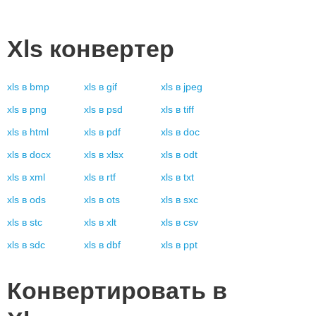
Xls
конвертер
xls
в
bmp
xls
в
gif
xls
в
jpeg
xls
в
png
xls
в
psd
xls
в
tiff
xls
в
html
xls
в
pdf
xls
в
doc
xls
в
docx
xls
в
xlsx
xls
в
odt
xls
в
xml
xls
в
rtf
xls
в
txt
xls
в
ods
xls
в
ots
xls
в
sxc
xls
в
stc
xls
в
xlt
xls
в
csv
xls
в
sdc
xls
в
dbf
xls
в
ppt
Конвертировать в