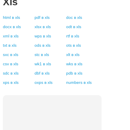
Xls
html
в
xls
pdf
в
xls
doc
в
xls
docx
в
xls
xlsx
в
xls
odt
в
xls
xml
в
xls
wps
в
xls
rtf
в
xls
txt
в
xls
ods
в
xls
ots
в
xls
sxc
в
xls
stc
в
xls
xlt
в
xls
csv
в
xls
wk1
в
xls
wks
в
xls
sdc
в
xls
dbf
в
xls
pdb
в
xls
xps
в
xls
oxps
в
xls
numbers
в
xls