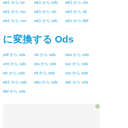
wk1
から
txt
wk1
から
ods
wk1
から
ots
wk1
から
sxc
wk1
から
stc
wk1
から
xlt
wk1
から
csv
wk1
から
sdc
wk1
から
dbf
に変換する
Ods
pdf
から
ods
xls
から
ods
xlsx
から
ods
xml
から
ods
ots
から
ods
sxc
から
ods
stc
から
ods
xlt
から
ods
csv
から
ods
wk1
から
ods
wks
から
ods
sdc
から
ods
dbf
から
ods