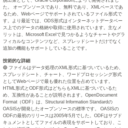
脱出策として、Oracle Corporationによって開発されまし
た。 オープンソースであり、無料であり、XMLベースであ
るため、Webページでサポートされているファイル形式で
す。より最近では、ODS形式はインターネットデータベー
ス上でのデータの格納や取得に使用されています。主なメ
リットは、Microsoft Excelで見つかるようなチャートやグラ
フィカルなコンテンツなど、スプレッドシートだけでなく
追加の機能もサポートしていることです。
技術的な詳細
🔵 ファイルはデータ処理のXML形式に基づいているため、
スプレッドシート、チャート、ワードプロセッシング形式
としてWebページで最も優れた位置を占めています。
HTML形式とODF形式はどちらもXMLに基づいているた
め、互換性があることが説明されます。OpenDocument
Format（ODF）は、Structural Information Standardの
OASISが開発したオープンソースの標準です。 OASISの
ODFの最初のリリースは2005年5月でした。ODFはサブド
キュメントとしてファイルの表現をサポートしており、こ