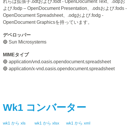
れらは拡張子.odtおよび.fodt - OpenDocument Text、.odpお
よび.fodp – OpenDocument Presentation、.odsおよび.fods -
OpenDocument Spreadsheet、.odgおよび.fodg -
OpenDocument Graphicsを持っています。
デベロッパー
🔵 Sun Microsystems
MIMEタイプ
🔵 application/vnd.oasis.opendocument.spreadsheet
🔵 application/x-vnd.oasis.opendocument.spreadsheet
Wk1
コンバーター
wk1
から
xls
wk1
から
xlsx
wk1
から
xml