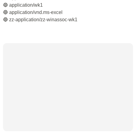
🔵 application/wk1
🔵 application/vnd.ms-excel
🔵 zz-application/zz-winassoc-wk1