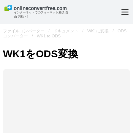
インターネットでのフォーマット変換 自
由で速い！
ファイルコンバーター
/
ドキュメント
/
WK1に変換
/
ODS
コンバーター
/
WK1 to ODS
WK1をODS変換