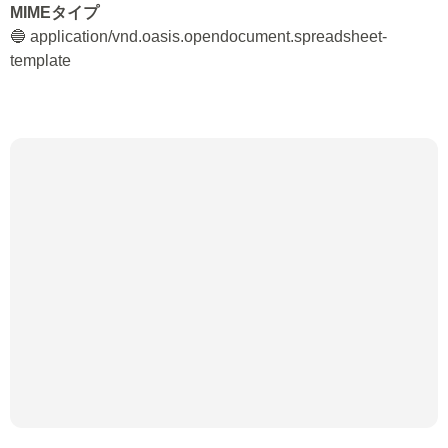
MIMEタイプ
🔵 application/vnd.oasis.opendocument.spreadsheet-
template