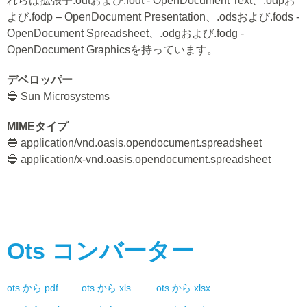
れらは拡張子.odtおよび.fodt - OpenDocument Text、.odpお
よび.fodp – OpenDocument Presentation、.odsおよび.fods -
OpenDocument Spreadsheet、.odgおよび.fodg -
OpenDocument Graphicsを持っています。
デベロッパー
🔵 Sun Microsystems
MIMEタイプ
🔵 application/vnd.oasis.opendocument.spreadsheet
🔵 application/x-vnd.oasis.opendocument.spreadsheet
Ots
コンバーター
ots
から
pdf
ots
から
xls
ots
から
xlsx