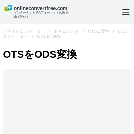
インターネットでのフォーマット変換 自
由で速い！
ファイルコンバーター
/
ドキュメント
/
OTSに変換
/
ODS
コンバーター
/
OTS to ODS
OTSをODS変換