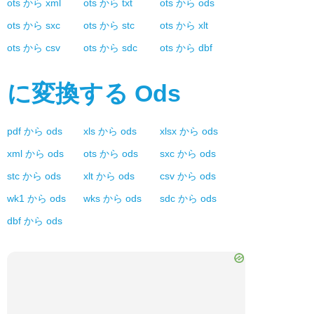
ots
から
xml
ots
から
txt
ots
から
ods
ots
から
sxc
ots
から
stc
ots
から
xlt
ots
から
csv
ots
から
sdc
ots
から
dbf
に変換する
Ods
pdf
から
ods
xls
から
ods
xlsx
から
ods
xml
から
ods
ots
から
ods
sxc
から
ods
stc
から
ods
xlt
から
ods
csv
から
ods
wk1
から
ods
wks
から
ods
sdc
から
ods
dbf
から
ods