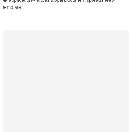
🔵 application/vnd.oasis.opendocument.spreadsheet-
template