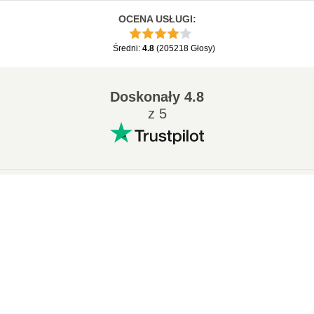
OCENA USŁUGI
:
Średni
:
4.8
(
205218
Głosy
)
Doskonały
4.8
z 5
Popularne konwersje
:
×
7Z na ZIP
WAV na MP3
Now Playing
M4A na MP3
EPUB na PDF
Play Video
EPUB na MOBI
WMA na MP3
×
📦 Jak Przekonwertować RAR na SFX Online Za Darmo | Bez Instalacji Oprogramowania
RAR na ZIP
MP3 na OGG