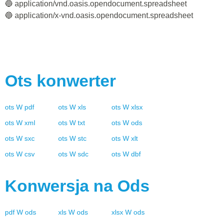
🔵 application/vnd.oasis.opendocument.spreadsheet
🔵 application/x-vnd.oasis.opendocument.spreadsheet
Ots
konwerter
ots
W
pdf
ots
W
xls
ots
W
xlsx
ots
W
xml
ots
W
txt
ots
W
ods
ots
W
sxc
ots
W
stc
ots
W
xlt
ots
W
csv
ots
W
sdc
ots
W
dbf
Konwersja na
Ods
pdf
W
ods
xls
W
ods
xlsx
W
ods