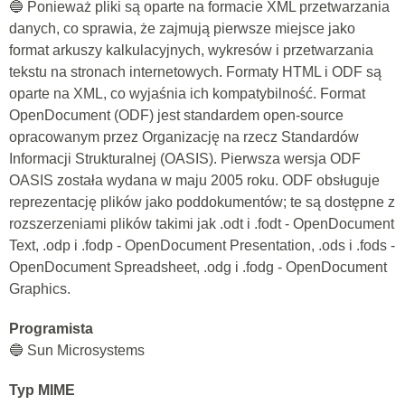
🔵 Ponieważ pliki są oparte na formacie XML przetwarzania
danych, co sprawia, że zajmują pierwsze miejsce jako
format arkuszy kalkulacyjnych, wykresów i przetwarzania
tekstu na stronach internetowych. Formaty HTML i ODF są
oparte na XML, co wyjaśnia ich kompatybilność. Format
OpenDocument (ODF) jest standardem open-source
opracowanym przez Organizację na rzecz Standardów
Informacji Strukturalnej (OASIS). Pierwsza wersja ODF
OASIS została wydana w maju 2005 roku. ODF obsługuje
reprezentację plików jako poddokumentów; te są dostępne z
rozszerzeniami plików takimi jak .odt i .fodt - OpenDocument
Text, .odp i .fodp - OpenDocument Presentation, .ods i .fods -
OpenDocument Spreadsheet, .odg i .fodg - OpenDocument
Graphics.
Programista
🔵 Sun Microsystems
Typ MIME