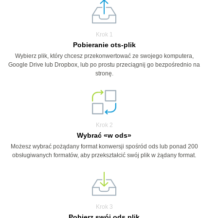
Krok 1
Pobieranie ots-plik
Wybierz plik, który chcesz przekonwertować ze swojego komputera,
Google Drive lub Dropbox, lub po prostu przeciągnij go bezpośrednio na
stronę.
Krok 2
Wybrać «w ods»
Możesz wybrać pożądany format konwersji spośród ods lub ponad 200
obsługiwanych formatów, aby przekształcić swój plik w żądany format.
Krok 3
Pobierz swój ods plik