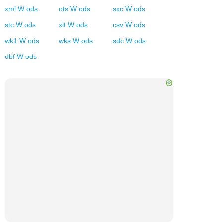
xml
W
ods
ots
W
ods
sxc
W
ods
stc
W
ods
xlt
W
ods
csv
W
ods
wk1
W
ods
wks
W
ods
sdc
W
ods
dbf
W
ods