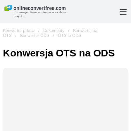
Konwersja plików w Internecie za darmo
i szybko!
Konwerter plików
/
Dokumenty
/
Konwertuj na
OTS
/
Konwerter ODS
/
OTS to ODS
Konwersja OTS na ODS