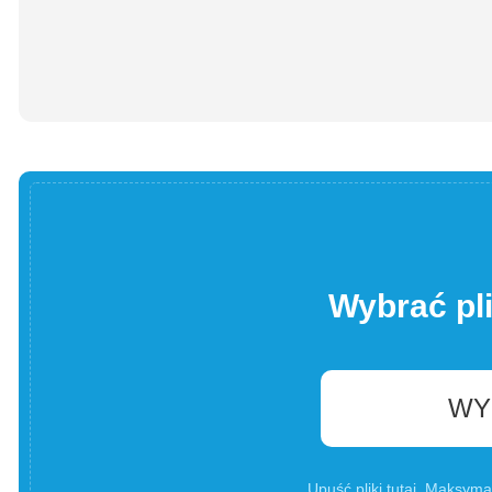
Wybrać pl
WY
Upuść pliki tutaj. Maksyma