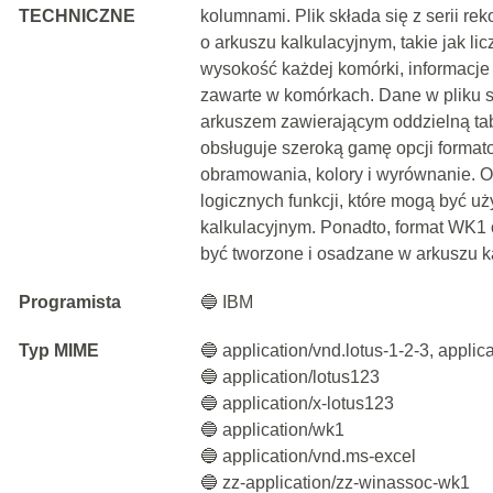
TECHNICZNE
kolumnami. Plik składa się z serii re
o arkuszu kalkulacyjnym, takie jak li
wysokość każdej komórki, informacje
zawarte w komórkach. Dane w pliku 
arkuszem zawierającym oddzielną ta
obsługuje szeroką gamę opcji formato
obramowania, kolory i wyrównanie. O
logicznych funkcji, które mogą być 
kalkulacyjnym. Ponadto, format WK1 o
być tworzone i osadzane w arkuszu k
Programista
🔵 IBM
Typ MIME
🔵 application/vnd.lotus-1-2-3, applic
🔵 application/lotus123
🔵 application/x-lotus123
🔵 application/wk1
🔵 application/vnd.ms-excel
🔵 zz-application/zz-winassoc-wk1