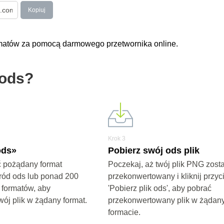
Kopiuj
ormatów za pomocą darmowego przetwornika online.
 ods?
Krok 3
ods»
Pobierz swój ods plik
 pożądany format
Poczekaj, aż twój plik PNG zost
ród ods lub ponad 200
przekonwertowany i kliknij przyc
 formatów, aby
'Pobierz plik ods', aby pobrać
wój plik w żądany format.
przekonwertowany plik w żądan
formacie.