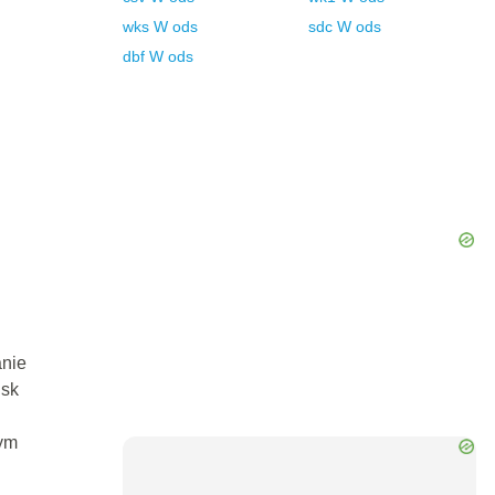
wks
W
ods
sdc
W
ods
dbf
W
ods
anie
isk
ym