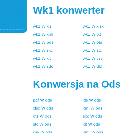
Wk1
konwerter
wk1
W
xls
wk1
W
xlsx
wk1
W
xml
wk1
W
txt
wk1
W
ods
wk1
W
ots
wk1
W
sxc
wk1
W
stc
wk1
W
xlt
wk1
W
csv
wk1
W
sdc
wk1
W
dbf
Konwersja na
Ods
pdf
W
ods
xls
W
ods
xlsx
W
ods
xml
W
ods
ots
W
ods
sxc
W
ods
stc
W
ods
xlt
W
ods
csv
W
ods
wk1
W
ods