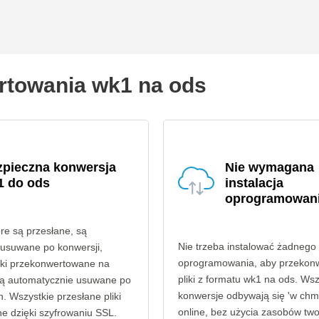
rtowania wk1 na ods
zpieczna konwersja
Nie wymagana
1 do ods
instalacja
oprogramowan
óre są przesłane, są
Nie trzeba instalować żadnego
 usuwane po konwersji,
oprogramowania, aby przekon
liki przekonwertowane na
pliki z formatu wk1 na ods. Wsz
są automatycznie usuwane po
konwersje odbywają się 'w chmu
. Wszystkie przesłane pliki
online, bez użycia zasobów tw
e dzięki szyfrowaniu SSL.