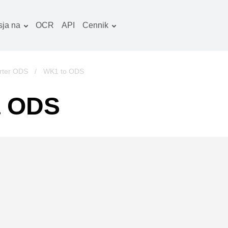
ja na
OCR
API
Cennik
Plan taryfowy
okumenty konwerter
Pakiet OCR
braz konwerter
rter ODS
/
WK1 to ODS
iki audio konwerter
a ODS
ooks konwerter
rchiwa konwerter
iki wideo konwerter
trona www-zrzuty
kranu