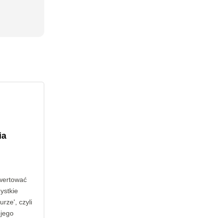
ia
wertować
ystkie
rze', czyli
ojego