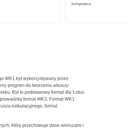
komputera.
ego WK1 był wykorzystywany przez
arny program do tworzenia arkuszy
wieku. Był to podstawowy format dla 'Lotus
a wprowadziła format WK3. Format WK1
usza kalkulacyjnego, formuł,
nych, który przechowuje dane wierszami i