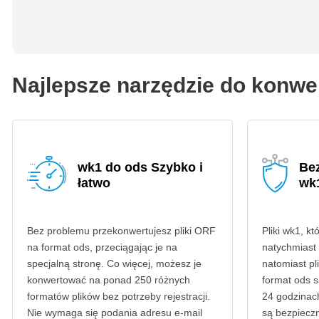
Najlepsze narzędzie do konwe
wk1 do ods Szybko i
Be
łatwo
wk
Bez problemu przekonwertujesz pliki ORF
Pliki wk1, kt
na format ods, przeciągając je na
natychmiast
specjalną stronę. Co więcej, możesz je
natomiast p
konwertować na ponad 250 różnych
format ods 
formatów plików bez potrzeby rejestracji.
24 godzinach
Nie wymaga się podania adresu e-mail
są bezpieczn