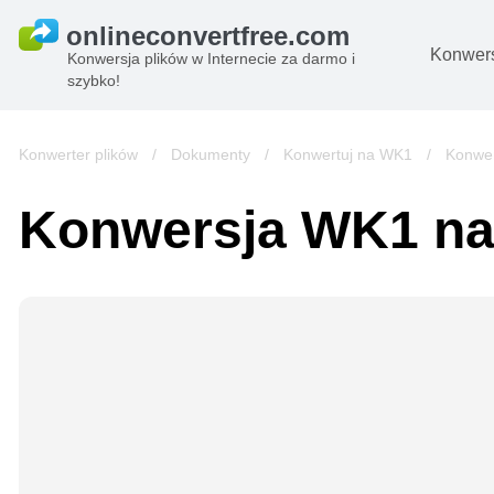
Konwers
Konwersja plików w Internecie za darmo i
szybko!
D
O
Konwerter plików
/
Dokumenty
/
Konwertuj na WK1
/
Konwe
Pl
Konwersja WK1 n
B
A
Pl
s
e