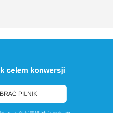
ik celem konwersji
BRAĆ PILNIK
lny rozmiar Pilnik 100 MB lub
Zarejestruj się