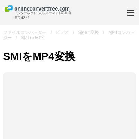
インターネットでのフォーマット変換 自
由で速い！
ファイルコンバーター
/
ビデオ
/
SMIに変換
/
MP4コンバー
ター
/
SMI to MP4
SMIをMP4変換