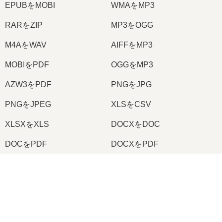
EPUBをMOBI
WMAをMP3
RARをZIP
MP3をOGG
M4AをWAV
AIFFをMP3
MOBIをPDF
OGGをMP3
AZW3をPDF
PNGをJPG
PNGをJPEG
XLSをCSV
XLSXをXLS
DOCXをDOC
DOCをPDF
DOCXをPDF
PDFをJPG
PDFをPNG
×
TIFFをPDF
PNGをICO
Now Playing
Play Video