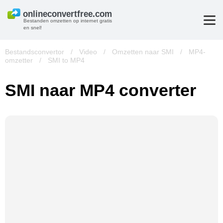
Bestanden omzetten op internet gratis
en snel!
Bestandsconvertor
/
Video
/
Omzetten naar SMI
/
MP4-
omzetter
/
SMI to MP4
SMI naar MP4 converter