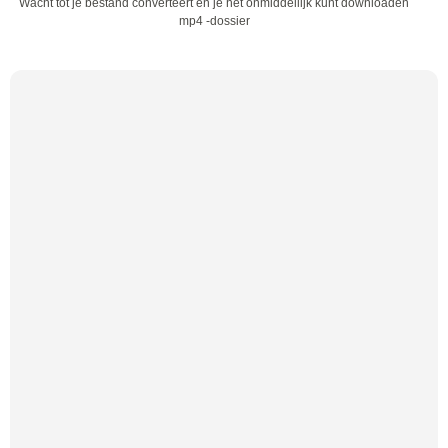
Wacht tot je bestand converteert en je het onmiddellijk kunt downloaden
mp4 -dossier