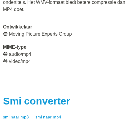
ondertitels. Het WMV-formaat biedt betere compressie dan
MP4 doet.
Ontwikkelaar
🔵 Moving Picture Experts Group
MIME-type
🔵 audio/mp4
🔵 video/mp4
Smi
converter
smi
naar
mp3
smi
naar
mp4