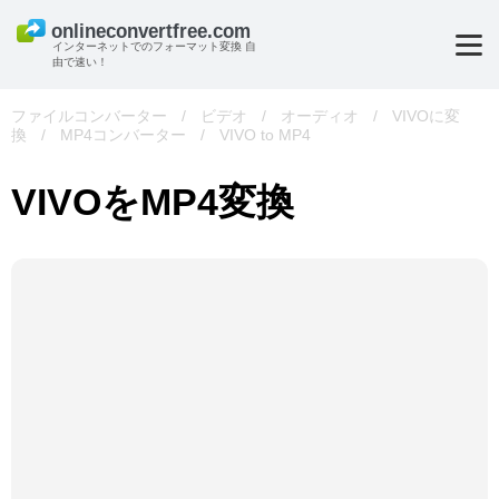
インターネットでのフォーマット変換 自
由で速い！
ファイルコンバーター
/
ビデオ
/
オーディオ
/
VIVOに変
換
/
MP4コンバーター
/
VIVO to MP4
VIVOをMP4変換