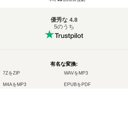
平均
:
4.8
(
205218
投票
)
優秀な
4.8
5のうち
有名な変換
:
7ZをZIP
WAVをMP3
M4AをMP3
EPUBをPDF
EPUBをMOBI
WMAをMP3
×
RARをZIP
MP3をOGG
Now Playing
M4AをWAV
AIFFをMP3
Play Video