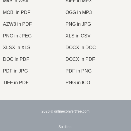
M4A in WAV
AIFF in MP3
MOBI in PDF
OGG in MP3
AZW3 in PDF
PNG in JPG
PNG in JPEG
XLS in CSV
XLSX in XLS
DOCX in DOC
DOC in PDF
DOCX in PDF
PDF in JPG
PDF in PNG
TIFF in PDF
PNG in ICO
2026
© onlineconvertfree.com
Su di noi