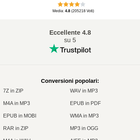
Media
:
4.8
(
205218
Voti
)
Eccellente
4.8
su 5
Conversioni popolari
:
7Z in ZIP
WAV in MP3
M4A in MP3
EPUB in PDF
EPUB in MOBI
WMA in MP3
RAR in ZIP
MP3 in OGG