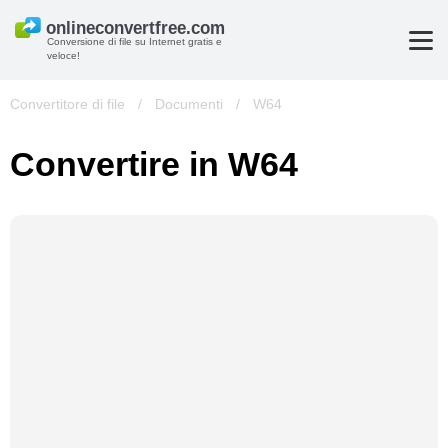
Conversione di file su Internet gratis e
veloce!
Convertitore di file
/
Documenti
/
W64
Convertire in W64