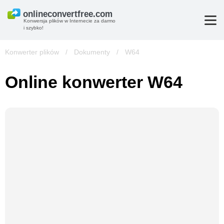
Konwersja plików w Internecie za darmo
i szybko!
Konwerter plików
/
Dokumenty
/
W64
Online konwerter W64