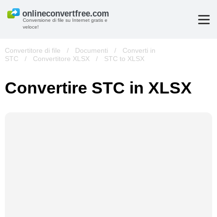
Conversione di file su Internet gratis e
veloce!
Convertitore di file
/
Documenti
/
Converti in
STC
/
Convertitore XLSX
/
STC to XLSX
Convertire STC in XLSX