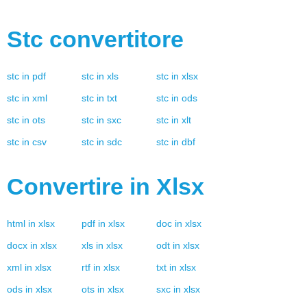
Stc
convertitore
stc
in
pdf
stc
in
xls
stc
in
xlsx
stc
in
xml
stc
in
txt
stc
in
ods
stc
in
ots
stc
in
sxc
stc
in
xlt
stc
in
csv
stc
in
sdc
stc
in
dbf
Convertire in
Xlsx
html
in
xlsx
pdf
in
xlsx
doc
in
xlsx
docx
in
xlsx
xls
in
xlsx
odt
in
xlsx
xml
in
xlsx
rtf
in
xlsx
txt
in
xlsx
ods
in
xlsx
ots
in
xlsx
sxc
in
xlsx