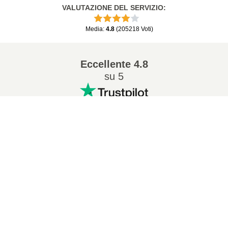
VALUTAZIONE DEL SERVIZIO
:
Media
:
4.8
(
205218
Voti
)
Eccellente
4.8
su 5
Conversioni popolari
:
7Z in ZIP
WAV in MP3
M4A in MP3
EPUB in PDF
EPUB in MOBI
WMA in MP3
RAR in ZIP
MP3 in OGG