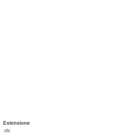
Estensione
.stc