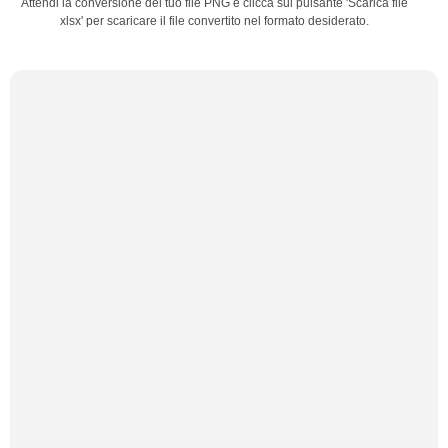
Attendi la conversione del tuo file PNG e clicca sul pulsante 'Scarica file
xlsx' per scaricare il file convertito nel formato desiderato.