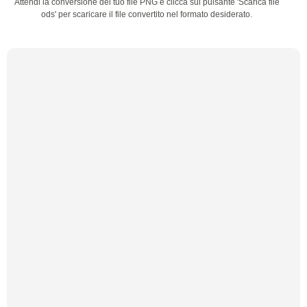
Attendi la conversione del tuo file PNG e clicca sul pulsante 'Scarica file
ods' per scaricare il file convertito nel formato desiderato.