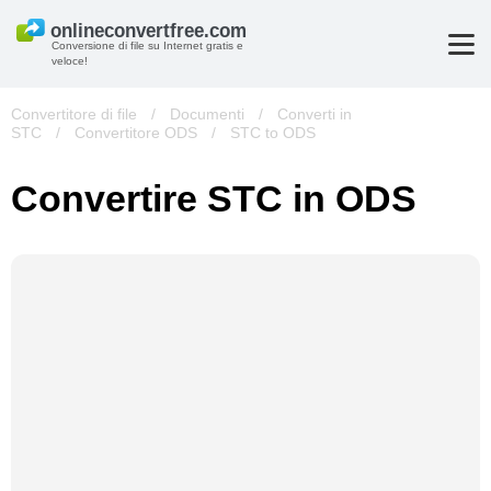
Conversione di file su Internet gratis e
veloce!
Convertitore di file
/
Documenti
/
Converti in
STC
/
Convertitore ODS
/
STC to ODS
Convertire STC in ODS