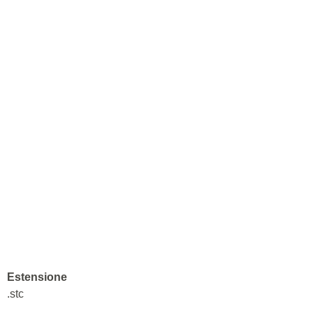
Estensione
.stc