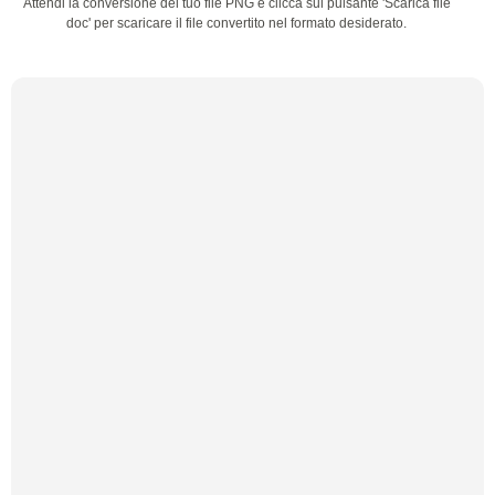
Attendi la conversione del tuo file PNG e clicca sul pulsante 'Scarica file
doc' per scaricare il file convertito nel formato desiderato.