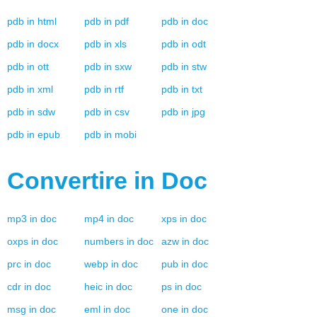
pdb
in
html
pdb
in
pdf
pdb
in
doc
pdb
in
docx
pdb
in
xls
pdb
in
odt
pdb
in
ott
pdb
in
sxw
pdb
in
stw
pdb
in
xml
pdb
in
rtf
pdb
in
txt
pdb
in
sdw
pdb
in
csv
pdb
in
jpg
pdb
in
epub
pdb
in
mobi
Convertire in
Doc
mp3
in
doc
mp4
in
doc
xps
in
doc
oxps
in
doc
numbers
in
doc
azw
in
doc
prc
in
doc
webp
in
doc
pub
in
doc
cdr
in
doc
heic
in
doc
ps
in
doc
msg
in
doc
eml
in
doc
one
in
doc