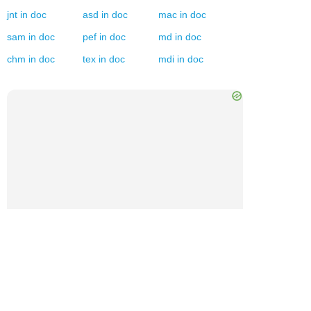
jnt
in
doc
asd
in
doc
mac
in
doc
sam
in
doc
pef
in
doc
md
in
doc
chm
in
doc
tex
in
doc
mdi
in
doc
×
Now Playing
Play Video
VALUTAZIONE DEL SERVIZIO
: