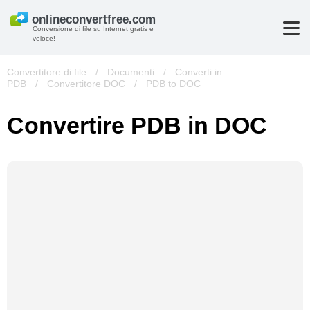
Conversione di file su Internet gratis e
veloce!
Convertitore di file
/
Documenti
/
Converti in
PDB
/
Convertitore DOC
/
PDB to DOC
Convertire PDB in DOC