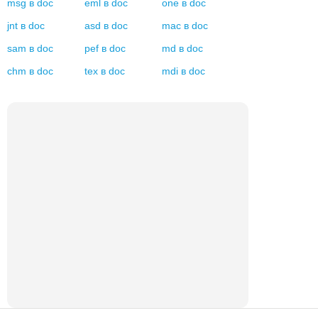
msg
в
doc
eml
в
doc
one
в
doc
jnt
в
doc
asd
в
doc
mac
в
doc
sam
в
doc
pef
в
doc
md
в
doc
chm
в
doc
tex
в
doc
mdi
в
doc