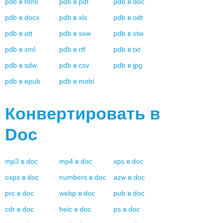
pdb
в
html
pdb
в
pdf
pdb
в
doc
pdb
в
docx
pdb
в
xls
pdb
в
odt
pdb
в
ott
pdb
в
sxw
pdb
в
stw
pdb
в
xml
pdb
в
rtf
pdb
в
txt
pdb
в
sdw
pdb
в
csv
pdb
в
jpg
pdb
в
epub
pdb
в
mobi
Конвертировать в
Doc
mp3
в
doc
mp4
в
doc
xps
в
doc
oxps
в
doc
numbers
в
doc
azw
в
doc
prc
в
doc
webp
в
doc
pub
в
doc
cdr
в
doc
heic
в
doc
ps
в
doc