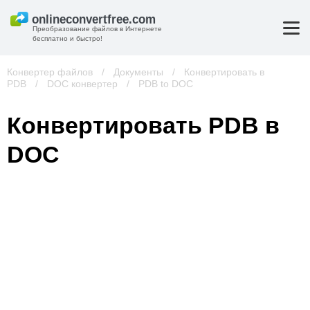
Преобразование файлов в Интернете
бесплатно и быстро!
Конвертер файлов
/
Документы
/
Конвертировать в
PDB
/
DOC конвертер
/
PDB to DOC
Конвертировать PDB в
DOC