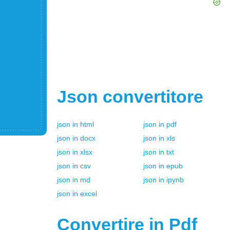
Json
convertitore
json
in
html
json
in
pdf
json
in
docx
json
in
xls
json
in
xlsx
json
in
txt
json
in
csv
json
in
epub
json
in
md
json
in
ipynb
json
in
excel
Convertire in
Pdf