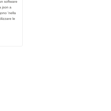
un software
a json a
gono 'nella
ilizzare le