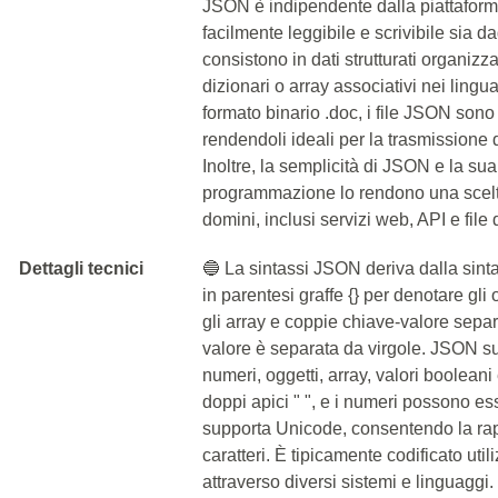
JSON è indipendente dalla piattaform
facilmente leggibile e scrivibile sia 
consistono in dati strutturati organizza
dizionari o array associativi nei ling
formato binario .doc, i file JSON sono 
rendendoli ideali per la trasmissione di
Inoltre, la semplicità di JSON e la su
programmazione lo rendono una scelta
domini, inclusi servizi web, API e file
Dettagli tecnici
🔵 La sintassi JSON deriva dalla sinta
in parentesi graffe {} per denotare gli
gli array e coppie chiave-valore separ
valore è separata da virgole. JSON supp
numeri, oggetti, array, valori booleani
doppi apici " ", e i numeri possono es
supporta Unicode, consentendo la ra
caratteri. È tipicamente codificato ut
attraverso diversi sistemi e linguaggi