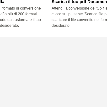
df»
Scarica il tuo pdf Documen
il formato di conversione
Attendi la conversione del tuo fi
df o più di 200 formati
clicca sul pulsante 'Scarica file p
modo da trasformare il tuo
scaricare il file convertito nel for
 desiderato.
desiderato.