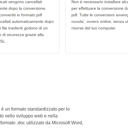
aricati vengono cancellati
Non è necessario installare alc
nte dopo la conversione,
per effettuare la conversione d
 convertiti in formato pdf
pdf. Tutte le conversioni avven
cellati automaticamente dopo
nuvola', ovvero online, senza ut
i file trasferiti godono di un
risorse del tuo computer.
lo di sicurezza grazie alla
SSL.
 è un formato standardizzato per lo
to nello sviluppo web e nella
 formato .doc utilizzato da Microsoft Word,