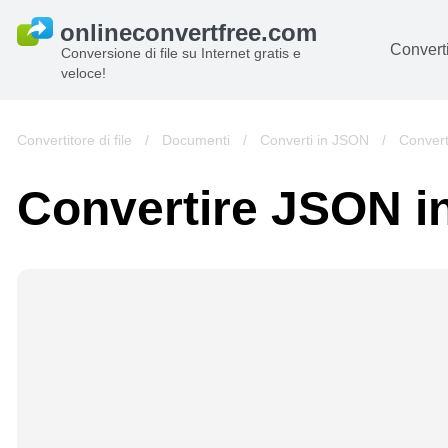
Converti
Conversione di file su Internet gratis e
veloce!
D
I
Convertitore di file
/
Documenti
/
Converti in JSON
/
Convert
Au
Convertire JSON i
Li
Ar
Vi
s