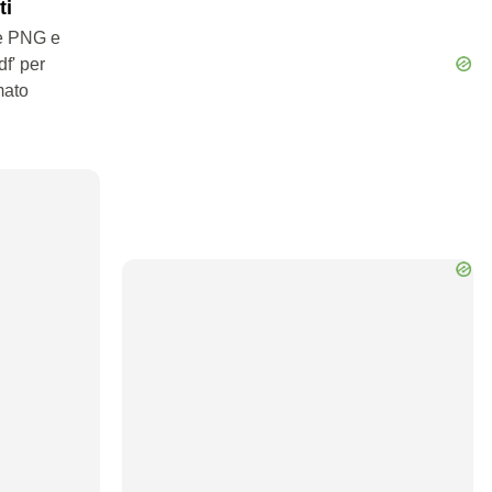
ti
le PNG e
df' per
mato