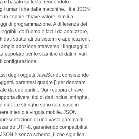
a e basato su testo, rendendolo
dagli umani che dalle macchine. I file JSON
ti in coppie chiave-valore, simili a
uaggi di programmazione. A differenza del
leggibili dall'uomo e facili da analizzare,
 dati strutturati tra sistemi e applicazioni.
a ampia adozione attraverso i linguaggi di
 popolare per lo scambio di dati in vari
 di configurazione.
ssi degli oggetti JavaScript, consistendo
 oggetti, parentesi quadre [] per denotare
ate da due punti :. Ogni coppia chiave-
orta diversi tipi di dati inclusi stringhe,
 e null. Le stringhe sono racchiuse in
sere interi o a virgola mobile. JSON
ppresentazione di una vasta gamma di
ilizzando UTF-8, garantendo compatibilità
. JSON è senza schema, il che significa