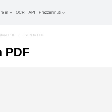
re in
OCR
API
Prezziminuti
Piano tariffario
ocumenti convertitore
Pacchetto OCR
mmagine convertitore
itore PDF
/
JSON to PDF
dio convertitore
n PDF
bri convertitore
chivi convertitore
deo convertitore
ito web-screenshot