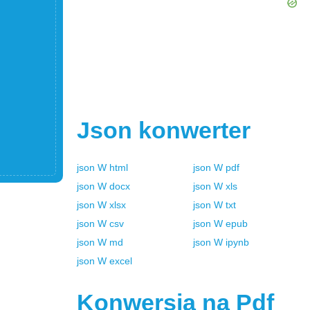
Json
konwerter
json
W
html
json
W
pdf
json
W
docx
json
W
xls
json
W
xlsx
json
W
txt
json
W
csv
json
W
epub
json
W
md
json
W
ipynb
json
W
excel
Konwersja na
Pdf