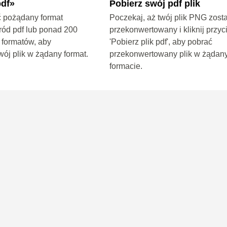
df»
Pobierz swój pdf plik
 pożądany format
Poczekaj, aż twój plik PNG zost
ród pdf lub ponad 200
przekonwertowany i kliknij przyc
 formatów, aby
'Pobierz plik pdf', aby pobrać
wój plik w żądany format.
przekonwertowany plik w żądan
formacie.