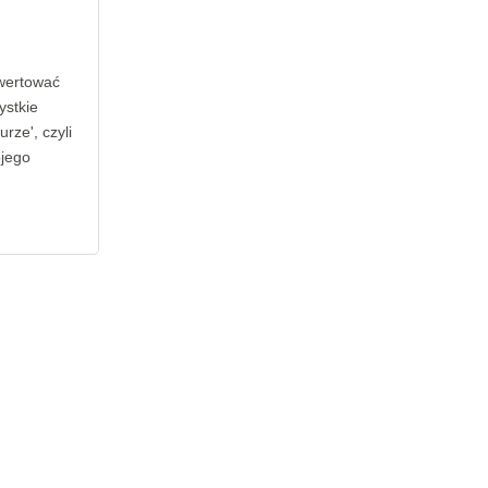
wertować
ystkie
rze', czyli
ojego