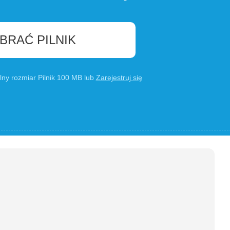
BRAĆ PILNIK
lny rozmiar Pilnik 100 MB lub
Zarejestruj się