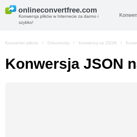
Konwers
Konwersja plików w Internecie za darmo i
szybko!
D
O
Konwerter plików
/
Dokumenty
/
Konwertuj na JSON
/
Konw
Pl
Konwersja JSON n
B
A
Pl
s
e