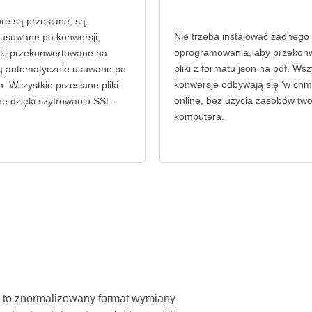
tóre są przesłane, są
Nie trzeba instalować żadnego
 usuwane po konwersji,
oprogramowania, aby przekon
liki przekonwertowane na
pliki z formatu json na pdf. Wsz
są automatycznie usuwane po
konwersje odbywają się 'w chmu
. Wszystkie przesłane pliki
online, bez użycia zasobów tw
e dzięki szyfrowaniu SSL.
komputera.
) to znormalizowany format wymiany