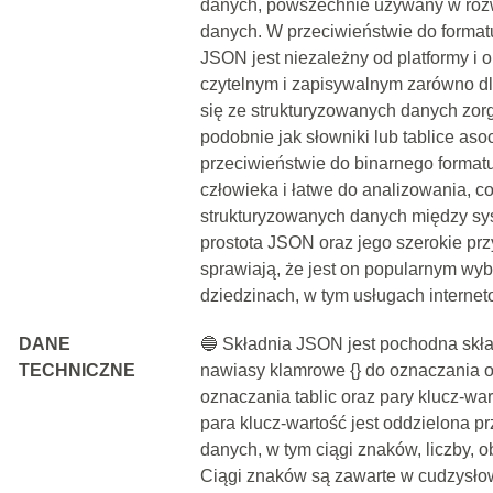
danych, powszechnie używany w rozwo
danych. W przeciwieństwie do format
JSON jest niezależny od platformy i o
czytelnym i zapisywalnym zarówno dla
się ze strukturyzowanych danych zor
podobnie jak słowniki lub tablice a
przeciwieństwie do binarnego formatu
człowieka i łatwe do analizowania, co
strukturyzowanych danych między sy
prostota JSON oraz jego szerokie pr
sprawiają, że jest on popularnym w
dziedzinach, w tym usługach interneto
DANE
🔵 Składnia JSON jest pochodna skła
TECHNICZNE
nawiasy klamrowe {} do oznaczania o
oznaczania tablic oraz pary klucz-w
para klucz-wartość jest oddzielona p
danych, w tym ciągi znaków, liczby, obi
Ciągi znaków są zawarte w cudzysłowa