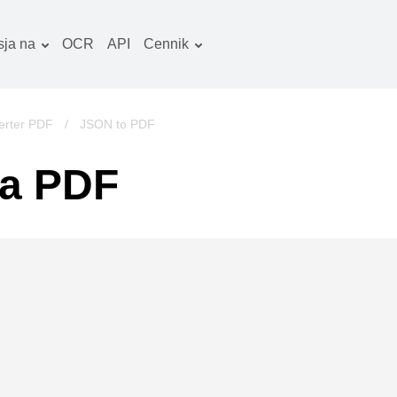
ja na
OCR
API
Cennik
Plan taryfowy
okumenty konwerter
Pakiet OCR
braz konwerter
erter PDF
/
JSON to PDF
iki audio konwerter
a PDF
ooks konwerter
rchiwa konwerter
iki wideo konwerter
trona www-zrzuty
kranu