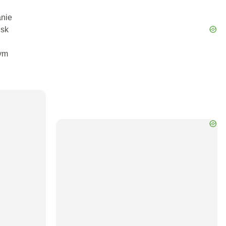
anie
isk
ym