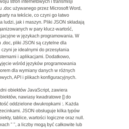
ju stron internetowych i transmisji
u .doc używanego przez Microsoft Word,
party na tekście, co czyni go łatwo
 ludzi, jak i maszyn. Pliki JSON składają
ganizowanych w pary klucz-wartość,
socjacyjne w językach programowania. W
 .doc, pliki JSON są czytelne dla
 czyni je idealnymi do przesyłania
stemami i aplikacjami. Dodatkowo,
zyjęcie wśród języków programowania
yborem dla wymiany danych w różnych
wych, API i plikach konfiguracyjnych.
dni obiektów JavaScript, zawiera
biektów, nawiasy kwadratowe [] do
artość oddzielone dwukropkami :. Każda
rzecinkami. JSON obsługuje kilka typów
ekty, tablice, wartości logiczne oraz null.
ch " ", a liczby mogą być całkowite lub