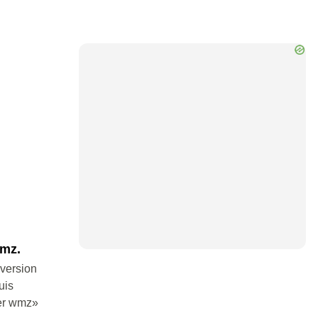
wmz.
nversion
uis
ier wmz»