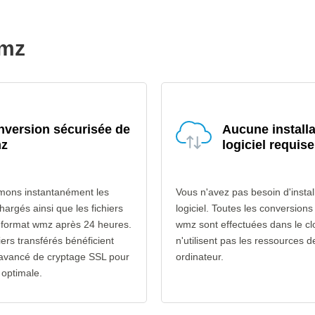
wmz
version sécurisée de
Aucune installa
z
logiciel requise
mons instantanément les
Vous n'avez pas besoin d'instal
chargés ainsi que les fichiers
logiciel. Toutes les conversion
u format wmz après 24 heures.
wmz sont effectuées dans le cl
iers transférés bénéficient
n'utilisent pas les ressources d
 avancé de cryptage SSL pour
ordinateur.
 optimale.