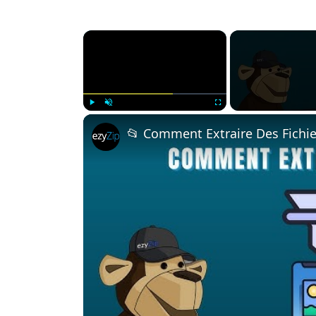
×
Play
Unmute
Fullscreen