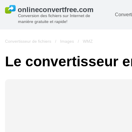
Converti
Conversion des fichiers sur Internet de
manière gratuite et rapide!
D
I
Convertisseur de fichiers
/
Images
/
WMZ
A
Le convertisseur e
Li
A
V
si