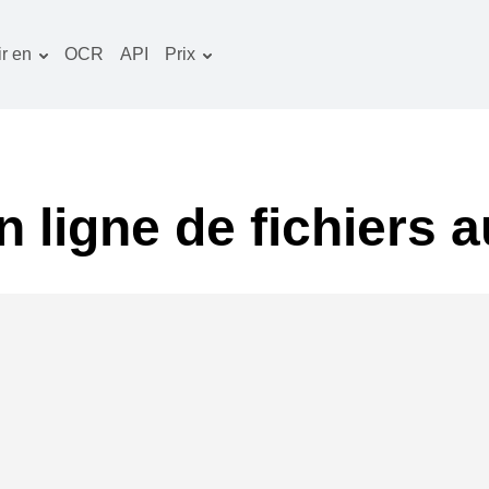
r en
OCR
API
Prix
Plan tarifaire
ocuments convertisseur
Paquet OCR
mage convertisseur
udio convertisseur
n ligne de fichiers
vres convertisseur
rchives convertisseur
idéo convertisseur
te web-capture d'écran