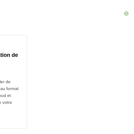
tion de
ler de
s au format
oud et
e votre