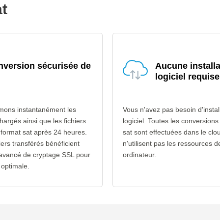
at
version sécurisée de
Aucune installa
logiciel requise
mons instantanément les
Vous n'avez pas besoin d'instal
chargés ainsi que les fichiers
logiciel. Toutes les conversion
 format sat après 24 heures.
sat sont effectuées dans le clo
iers transférés bénéficient
n'utilisent pas les ressources d
 avancé de cryptage SSL pour
ordinateur.
 optimale.