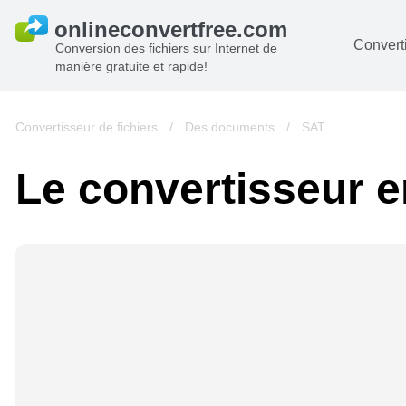
Converti
Conversion des fichiers sur Internet de
manière gratuite et rapide!
D
I
Convertisseur de fichiers
/
Des documents
/
SAT
A
Le convertisseur en
Li
A
V
si