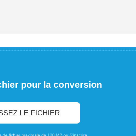
chier pour la conversion
SSEZ LE FICHIER
ille de fichier maximale de 100 MB ou
S'inscrire