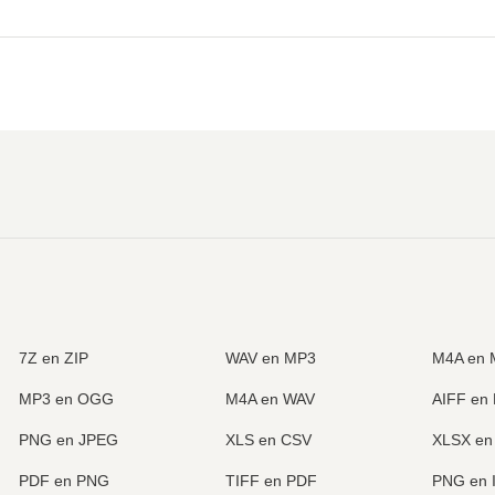
7Z en ZIP
WAV en MP3
M4A en 
MP3 en OGG
M4A en WAV
AIFF en
PNG en JPEG
XLS en CSV
XLSX en
PDF en PNG
TIFF en PDF
PNG en 