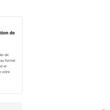
tion de
ler de
s au format
ud et
e votre