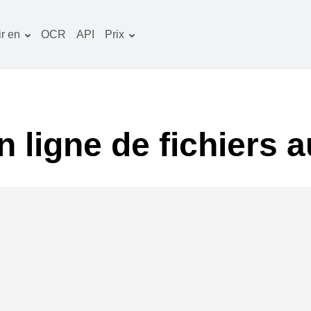
r en
OCR
API
Prix
Plan tarifaire
ocuments convertisseur
Paquet OCR
mage convertisseur
udio convertisseur
 ligne de fichiers 
vres convertisseur
rchives convertisseur
idéo convertisseur
te web-capture d'écran