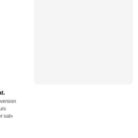
t.
nversion
uis
er sat»