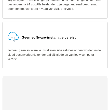
Wij verwijderen direct de geüploade sat -bestanden en geconverteerde
bestanden na 24 uur. Alle bestanden zijn gegarandeerd beschermd
door een geavanceerd niveau van SSL-encryptie.
Geen software-installatie vereist
Je hoeft geen software te installeren. Alle sat -bestanden worden in de
cloud geconverteerd, zonder dat dit middelen van jouw computer
vereist