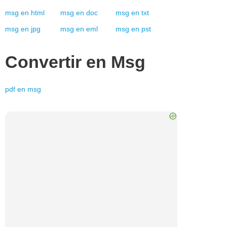
msg
en
html
msg
en
doc
msg
en
txt
msg
en
jpg
msg
en
eml
msg
en
pst
Convertir en
Msg
pdf
en
msg