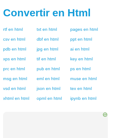
Convertir en
Html
rtf
en
html
txt
en
html
pages
en
html
csv
en
html
dbf
en
html
ppt
en
html
pdb
en
html
jpg
en
html
ai
en
html
xps
en
html
tif
en
html
key
en
html
prc
en
html
pub
en
html
ps
en
html
msg
en
html
eml
en
html
muse
en
html
vsd
en
html
json
en
html
tex
en
html
xhtml
en
html
opml
en
html
ipynb
en
html