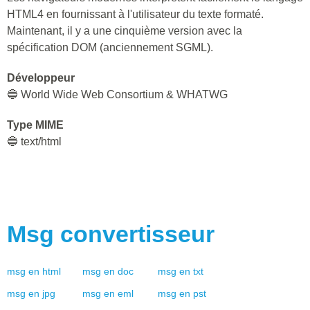
HTML4 en fournissant à l'utilisateur du texte formaté.
Maintenant, il y a une cinquième version avec la
spécification DOM (anciennement SGML).
Développeur
🔵 World Wide Web Consortium & WHATWG
Type MIME
🔵 text/html
Msg
convertisseur
msg
en
html
msg
en
doc
msg
en
txt
msg
en
jpg
msg
en
eml
msg
en
pst