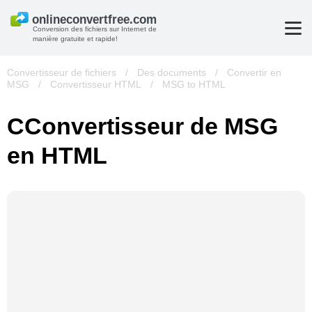
Conversion des fichiers sur Internet de
manière gratuite et rapide!
Convertisseur de fichiers
/
Des documents
/
Convertir en
MSG
/
Convertisseur HTML
/
MSG to HTML
СConvertisseur de MSG
en HTML