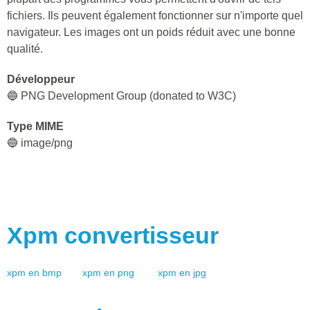
fichiers. Ils peuvent également fonctionner sur n'importe quel
navigateur. Les images ont un poids réduit avec une bonne
qualité.
Développeur
🔵 PNG Development Group (donated to W3C)
Type MIME
🔵 image/png
Xpm
convertisseur
xpm
en
bmp
xpm
en
png
xpm
en
jpg