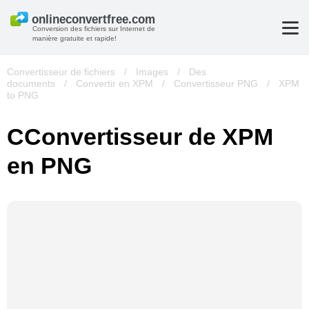
Conversion des fichiers sur Internet de
manière gratuite et rapide!
Convertisseur de fichiers
/
Images
/
Des
documents
/
Convertir en XPM
/
Convertisseur PNG
/
XPM
to PNG
СConvertisseur de XPM
en PNG