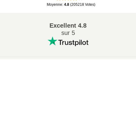
Moyenne
:
4.8
(
205218
Votes
)
Excellent
4.8
sur 5
Conversions Populaires
:
×
7Z en ZIP
WAV en MP3
Now Playing
M4A en MP3
EPUB en PDF
Play Video
EPUB en MOBI
WMA en MP3
×
Ouvrir Des Fichiers RAR En Ligne (Facile et Gratuit!)
RAR en ZIP
MP3 en OGG
M4A en WAV
AIFF en MP3