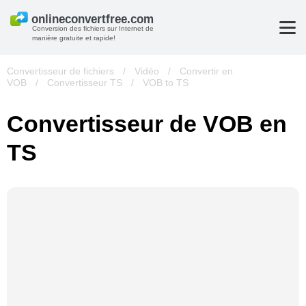
Conversion des fichiers sur Internet de
manière gratuite et rapide!
Convertisseur de fichiers
/
Vidéo
/
Convertir en
VOB
/
Convertisseur TS
/
VOB to TS
Convertisseur de VOB en
TS