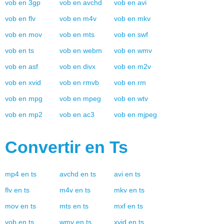
vob
en
3gp
vob
en
avchd
vob
en
avi
vob
en
flv
vob
en
m4v
vob
en
mkv
vob
en
mov
vob
en
mts
vob
en
swf
vob
en
ts
vob
en
webm
vob
en
wmv
vob
en
asf
vob
en
divx
vob
en
m2v
vob
en
xvid
vob
en
rmvb
vob
en
rm
vob
en
mpg
vob
en
mpeg
vob
en
wtv
vob
en
mp2
vob
en
ac3
vob
en
mjpeg
Convertir en
Ts
mp4
en
ts
avchd
en
ts
avi
en
ts
flv
en
ts
m4v
en
ts
mkv
en
ts
mov
en
ts
mts
en
ts
mxf
en
ts
vob
en
ts
wmv
en
ts
xvid
en
ts