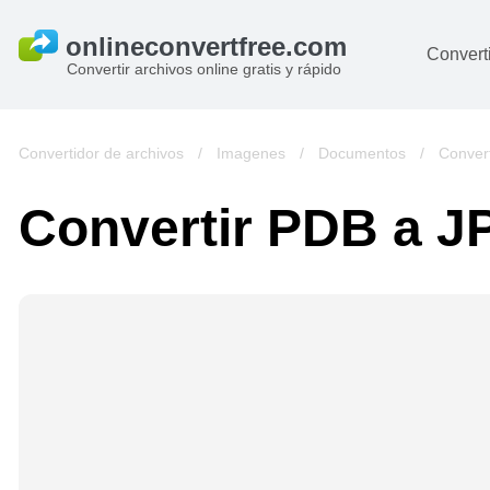
Converti
Convertir archivos online gratis y rápido
D
I
Convertidor de archivos
/
Imagenes
/
Documentos
/
Conver
A
Convertir PDB a J
Li
Ar
V
si
pa