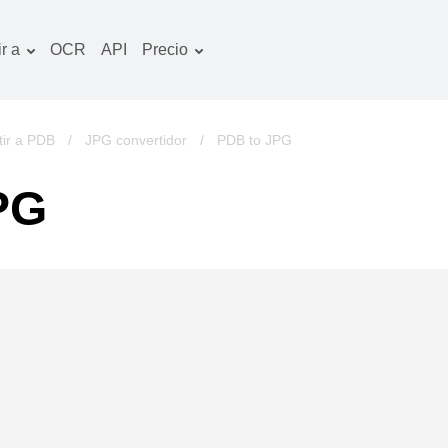
r a
OCR
API
Precio
Plan tarifario
ocumentos convertidor
Paquete de OCR
magines convertidor
tir a PDB
/
JPG convertidor
/
PDB to JPG
udio convertidor
PG
bros convertidor
chivos convertidor
ideo convertidor
tio web-captura de
ntalla