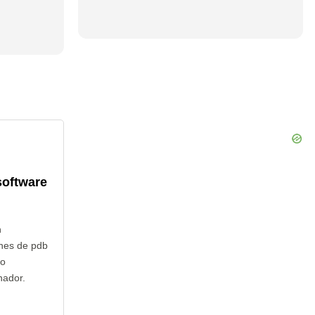
software
n
nes de pdb
no
nador.