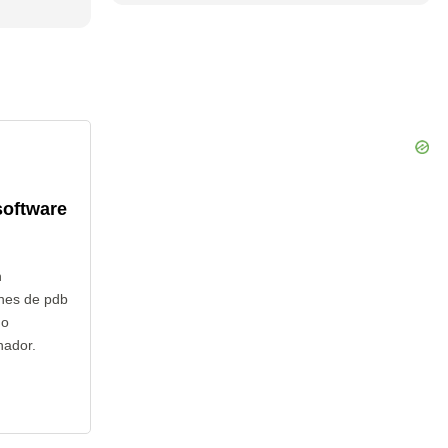
software
n
nes de pdb
no
nador.