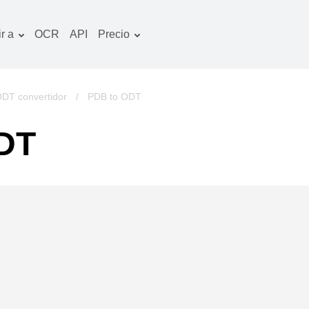
r a
OCR
API
Precio
Plan tarifario
ocumentos convertidor
Paquete de OCR
magines convertidor
DT convertidor
/
PDB to ODT
udio convertidor
ODT
bros convertidor
chivos convertidor
ideo convertidor
tio web-captura de
ntalla