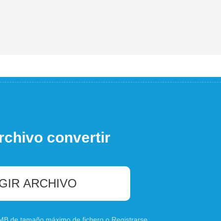
rchivo convertir
GIR ARCHIVO
0 MB de tamaño máximo de fichero o
Registrarse