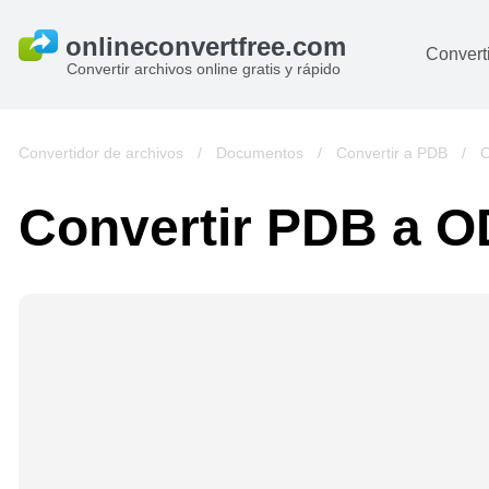
Converti
Convertir archivos online gratis y rápido
D
I
Convertidor de archivos
/
Documentos
/
Convertir a PDB
/
O
A
Convertir PDB a 
Li
Ar
V
si
pa