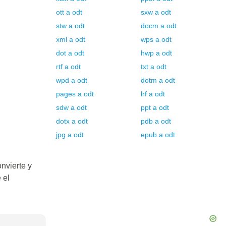
ott
a
odt
sxw
a
odt
stw
a
odt
docm
a
odt
xml
a
odt
wps
a
odt
dot
a
odt
hwp
a
odt
rtf
a
odt
txt
a
odt
wpd
a
odt
dotm
a
odt
pages
a
odt
lrf
a
odt
sdw
a
odt
ppt
a
odt
dotx
a
odt
pdb
a
odt
jpg
a
odt
epub
a
odt
nvierte y
 el