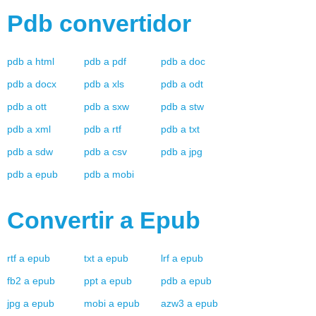
Pdb
convertidor
pdb
a
html
pdb
a
pdf
pdb
a
doc
pdb
a
docx
pdb
a
xls
pdb
a
odt
pdb
a
ott
pdb
a
sxw
pdb
a
stw
pdb
a
xml
pdb
a
rtf
pdb
a
txt
pdb
a
sdw
pdb
a
csv
pdb
a
jpg
pdb
a
epub
pdb
a
mobi
Convertir a
Epub
rtf
a
epub
txt
a
epub
lrf
a
epub
fb2
a
epub
ppt
a
epub
pdb
a
epub
jpg
a
epub
mobi
a
epub
azw3
a
epub