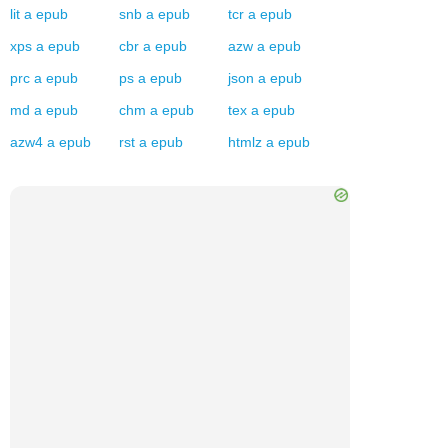
lit
a
epub
snb
a
epub
tcr
a
epub
xps
a
epub
cbr
a
epub
azw
a
epub
prc
a
epub
ps
a
epub
json
a
epub
md
a
epub
chm
a
epub
tex
a
epub
azw4
a
epub
rst
a
epub
htmlz
a
epub