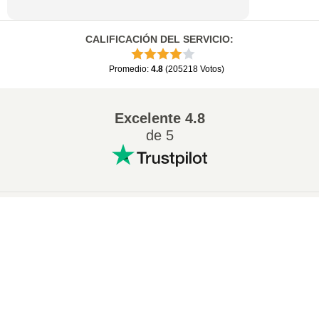
CALIFICACIÓN DEL SERVICIO
:
Promedio
:
4.8
(
205218
Votos
)
Excelente
4.8
de 5
Conversion más popular
:
×
Cambiar 7Z a ZIP
Cambiar WAV a MP3
Now Playing
Cambiar M4A a MP3
Cambiar EPUB a PDF
Play Video
Cambiar EPUB a MOBI
Cambiar WMA a MP3
×