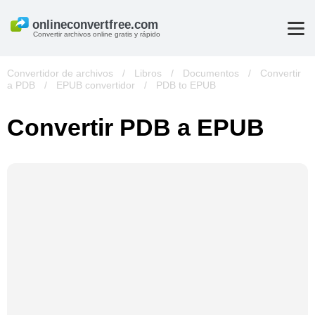
Convertir archivos online gratis y rápido
Convertidor de archivos
/
Libros
/
Documentos
/
Convertir
a PDB
/
EPUB convertidor
/
PDB to EPUB
Convertir PDB a EPUB