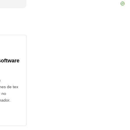
software
n
nes de tex
y no
nador.