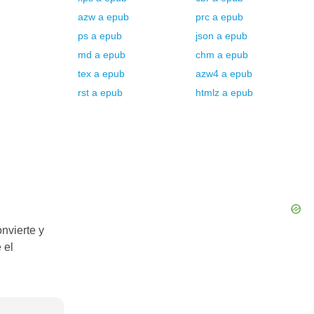
azw
a
epub
prc
a
epub
ps
a
epub
json
a
epub
md
a
epub
chm
a
epub
tex
a
epub
azw4
a
epub
rst
a
epub
htmlz
a
epub
nvierte y
 el