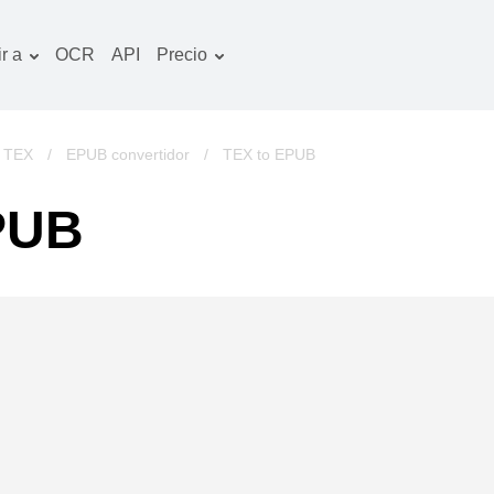
r a
OCR
API
Precio
Plan tarifario
ocumentos convertidor
Paquete de OCR
magines convertidor
a TEX
/
EPUB convertidor
/
TEX to EPUB
udio convertidor
PUB
bros convertidor
chivos convertidor
ideo convertidor
tio web-captura de
ntalla