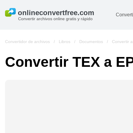
Converti
Convertir archivos online gratis y rápido
D
I
Convertidor de archivos
/
Libros
/
Documentos
/
Convertir 
A
Convertir TEX a E
Li
Ar
V
si
pa