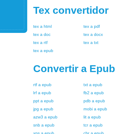
Tex
convertidor
tex
a
html
tex
a
pdf
tex
a
doc
tex
a
docx
tex
a
rtf
tex
a
txt
tex
a
epub
Convertir a
Epub
rtf
a
epub
txt
a
epub
lrf
a
epub
fb2
a
epub
ppt
a
epub
pdb
a
epub
jpg
a
epub
mobi
a
epub
azw3
a
epub
lit
a
epub
snb
a
epub
tcr
a
epub
xps
a
epub
cbr
a
epub