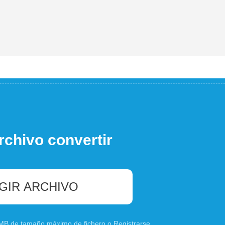
rchivo convertir
GIR ARCHIVO
0 MB de tamaño máximo de fichero o
Registrarse