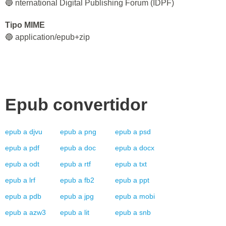
🔵 nternational Digital Publishing Forum (IDPF)
Tipo MIME
🔵 application/epub+zip
Epub
convertidor
epub
a
djvu
epub
a
png
epub
a
psd
epub
a
pdf
epub
a
doc
epub
a
docx
epub
a
odt
epub
a
rtf
epub
a
txt
epub
a
lrf
epub
a
fb2
epub
a
ppt
epub
a
pdb
epub
a
jpg
epub
a
mobi
epub
a
azw3
epub
a
lit
epub
a
snb