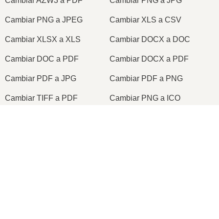
Cambiar AZW3 a PDF
Cambiar PNG a JPG
Cambiar PNG a JPEG
Cambiar XLS a CSV
Cambiar XLSX a XLS
Cambiar DOCX a DOC
Cambiar DOC a PDF
Cambiar DOCX a PDF
Cambiar PDF a JPG
Cambiar PDF a PNG
Cambiar TIFF a PDF
Cambiar PNG a ICO
×
2026
© onlineconvertfree.com
Sobre nosotros
×
TIP - Quitar fondo vídeo canva ✅【SIN CROMA】
Formato de archivo