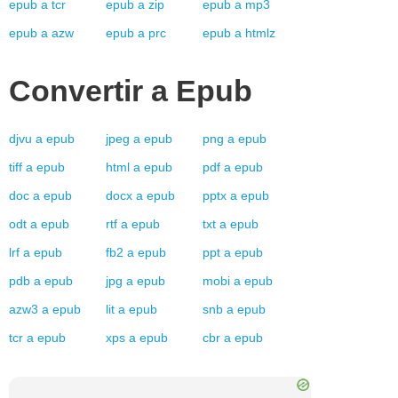
epub
a
tcr
epub
a
zip
epub
a
mp3
epub
a
azw
epub
a
prc
epub
a
htmlz
Convertir a
Epub
djvu
a
epub
jpeg
a
epub
png
a
epub
tiff
a
epub
html
a
epub
pdf
a
epub
doc
a
epub
docx
a
epub
pptx
a
epub
odt
a
epub
rtf
a
epub
txt
a
epub
lrf
a
epub
fb2
a
epub
ppt
a
epub
pdb
a
epub
jpg
a
epub
mobi
a
epub
azw3
a
epub
lit
a
epub
snb
a
epub
tcr
a
epub
xps
a
epub
cbr
a
epub