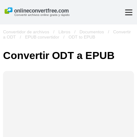
Convertir archivos online gratis y rápido
Convertidor de archivos
/
Libros
/
Documentos
/
Convertir
a ODT
/
EPUB convertidor
/
ODT to EPUB
Convertir ODT a EPUB