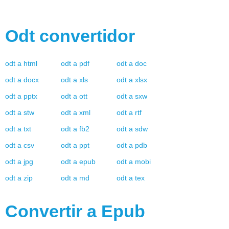
Odt
convertidor
odt
a
html
odt
a
pdf
odt
a
doc
odt
a
docx
odt
a
xls
odt
a
xlsx
odt
a
pptx
odt
a
ott
odt
a
sxw
odt
a
stw
odt
a
xml
odt
a
rtf
odt
a
txt
odt
a
fb2
odt
a
sdw
odt
a
csv
odt
a
ppt
odt
a
pdb
odt
a
jpg
odt
a
epub
odt
a
mobi
odt
a
zip
odt
a
md
odt
a
tex
Convertir a
Epub