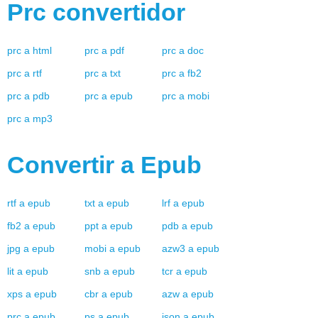
Prc
convertidor
prc
a
html
prc
a
pdf
prc
a
doc
prc
a
rtf
prc
a
txt
prc
a
fb2
prc
a
pdb
prc
a
epub
prc
a
mobi
prc
a
mp3
Convertir a
Epub
rtf
a
epub
txt
a
epub
lrf
a
epub
fb2
a
epub
ppt
a
epub
pdb
a
epub
jpg
a
epub
mobi
a
epub
azw3
a
epub
lit
a
epub
snb
a
epub
tcr
a
epub
xps
a
epub
cbr
a
epub
azw
a
epub
prc
a
epub
ps
a
epub
json
a
epub