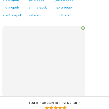
md
a
epub
chm
a
epub
tex
a
epub
azw4
a
epub
rst
a
epub
htmlz
a
epub
CALIFICACIÓN DEL SERVICIO
: