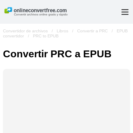
Convertir archivos online gratis y rápido
Convertidor de archivos
/
Libros
/
Convertir a PRC
/
EPUB
convertidor
/
PRC to EPUB
Convertir PRC a EPUB