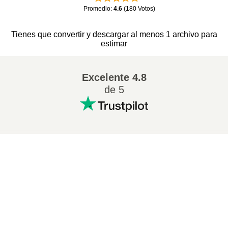
Promedio
:
4.6
(
180
Votos
)
Tienes que convertir y descargar al menos 1 archivo para
estimar
Excelente
4.8
de 5
Conversion más popular
:
×
Cambiar 7Z a ZIP
Cambiar WAV a MP3
Now Playing
Cambiar M4A a MP3
Cambiar EPUB a PDF
Play Video
Cambiar EPUB a MOBI
Cambiar WMA a MP3
×