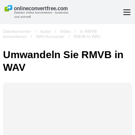
Dateien online konvertieren - kostenlos
und schnell!
Dateikonverter
/
Audio
/
Video
/
In RMVB
konvertieren
/
WAV-Konverter
/
RMVB to WAV
Umwandeln Sie RMVB in
WAV