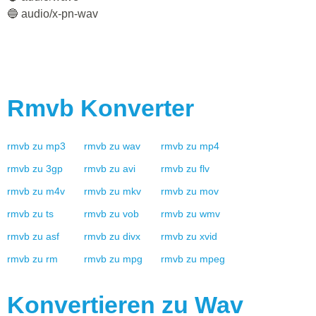
🔵 audio/x-pn-wav
Rmvb
Konverter
rmvb
zu
mp3
rmvb
zu
wav
rmvb
zu
mp4
rmvb
zu
3gp
rmvb
zu
avi
rmvb
zu
flv
rmvb
zu
m4v
rmvb
zu
mkv
rmvb
zu
mov
rmvb
zu
ts
rmvb
zu
vob
rmvb
zu
wmv
rmvb
zu
asf
rmvb
zu
divx
rmvb
zu
xvid
rmvb
zu
rm
rmvb
zu
mpg
rmvb
zu
mpeg
Konvertieren zu
Wav