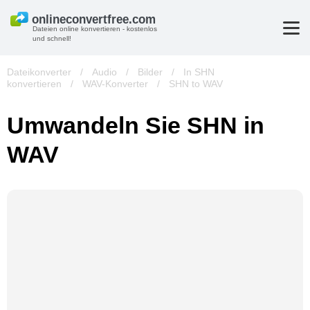
Dateien online konvertieren - kostenlos
und schnell!
Dateikonverter
/
Audio
/
Bilder
/
In SHN
konvertieren
/
WAV-Konverter
/
SHN to WAV
Umwandeln Sie SHN in
WAV