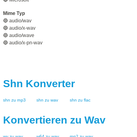
Mime Typ
🔵 audio/wav
🔵 audio/x-wav
🔵 audio/wave
🔵 audio/x-pn-wav
Shn
Konverter
shn
zu
mp3
shn
zu
wav
shn
zu
flac
Konvertieren zu
Wav
wv
zu
wav
w64
zu
wav
mp2
zu
wav