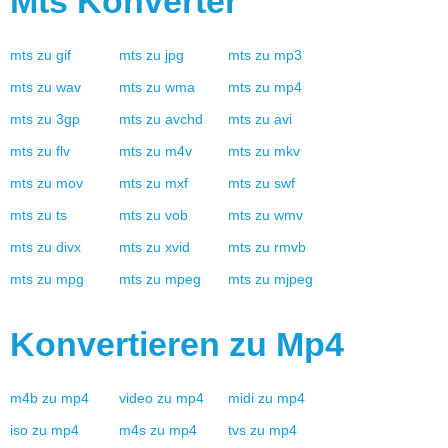
Mts
Konverter
mts
zu
gif
mts
zu
jpg
mts
zu
mp3
mts
zu
wav
mts
zu
wma
mts
zu
mp4
mts
zu
3gp
mts
zu
avchd
mts
zu
avi
mts
zu
flv
mts
zu
m4v
mts
zu
mkv
mts
zu
mov
mts
zu
mxf
mts
zu
swf
mts
zu
ts
mts
zu
vob
mts
zu
wmv
mts
zu
divx
mts
zu
xvid
mts
zu
rmvb
mts
zu
mpg
mts
zu
mpeg
mts
zu
mjpeg
Konvertieren zu
Mp4
m4b
zu
mp4
video
zu
mp4
midi
zu
mp4
iso
zu
mp4
m4s
zu
mp4
tvs
zu
mp4