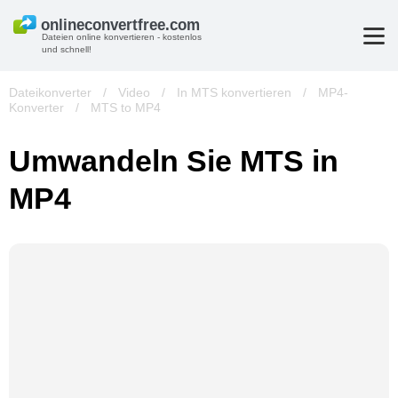
Dateien online konvertieren - kostenlos
und schnell!
Dateikonverter
/
Video
/
In MTS konvertieren
/
MP4-
Konverter
/
MTS to MP4
Umwandeln Sie MTS in
MP4