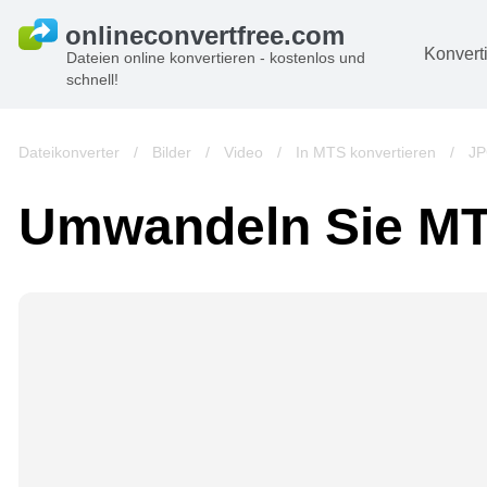
Konvert
Dateien online konvertieren - kostenlos und
schnell!
D
Bi
Dateikonverter
/
Bilder
/
Video
/
In MTS konvertieren
/
JP
A
Umwandeln Sie MT
B
A
V