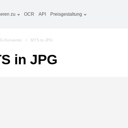
ieren zu
OCR
API
Preisgestaltung
Tarif planen
okumentenkonverter
OCR-Paket
lderkonverter
G-Konverter
/
MTS to JPG
udiokonverter
S in JPG
ücherkonverter
rchivkonverter
ideokonverter