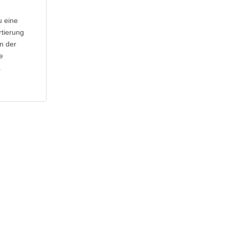
u eine
rtierung
in der
e
.