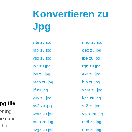
Konvertieren zu
Jpg
site
zu
jpg
max
zu
jpg
mix
zu
jpg
dex
zu
jpg
vsd
zu
jpg
jpe
zu
jpg
jp2
zu
jpg
rgb
zu
jpg
jps
zu
jpg
exr
zu
jpg
map
zu
jpg
bin
zu
jpg
jif
zu
jpg
xpm
zu
jpg
yuv
zu
jpg
kdc
zu
jpg
g file
rw2
zu
jpg
sr2
zu
jpg
ierung
wmz
zu
jpg
vsdx
zu
jpg
Sie dann
mpp
zu
jpg
mdi
zu
jpg
 Ihre
svgz
zu
jpg
dpx
zu
jpg