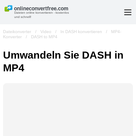
Dateien online konvertieren - kostenlos
und schnell!
Dateikonverter
/
Video
/
In DASH konvertieren
/
MP4-
Konverter
/
DASH to MP4
Umwandeln Sie DASH in
MP4