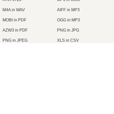
M4A in WAV
AIFF in MP3
MOBI in PDF
OGG in MP3
AZW3 in PDF
PNG in JPG
PNG in JPEG
XLS in CSV
XLSX in XLS
DOCX in DOC
DOC in PDF
DOCX in PDF
PDF in JPG
PDF in PNG
TIFF in PDF
PNG in ICO
2026
© onlineconvertfree.com