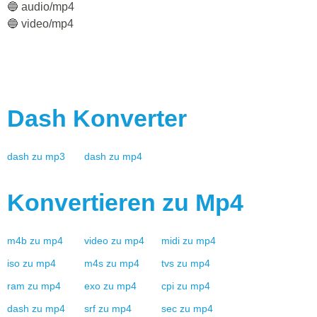
🔵 audio/mp4
🔵 video/mp4
Dash
Konverter
dash
zu
mp3
dash
zu
mp4
Konvertieren zu
Mp4
m4b
zu
mp4
video
zu
mp4
midi
zu
mp4
iso
zu
mp4
m4s
zu
mp4
tvs
zu
mp4
ram
zu
mp4
exo
zu
mp4
cpi
zu
mp4
dash
zu
mp4
srf
zu
mp4
sec
zu
mp4