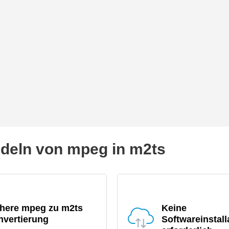
eln von mpeg in m2ts
chere mpeg zu m2ts
Keine
nvertierung
Softwareinstall