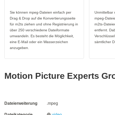
Sie können mpeg-Dateien einfach per
Unmittelbar
Drag & Drop auf die Konvertierungsseite
mpeg-Dateie
für m2ts ziehen und ohne Registrierung in
m2ts-Dateie
über 250 verschiedene Dateiformate
entfernt. Da
umwandeln. Es besteht die Möglichkeit,
Verschlüssel
eine E-Mail oder ein Wasserzeichen
sämtlicher D
anzugeben.
Motion Picture Experts Gro
Dateierweiterung
.mpeg
Dateikategorie
🔵
video