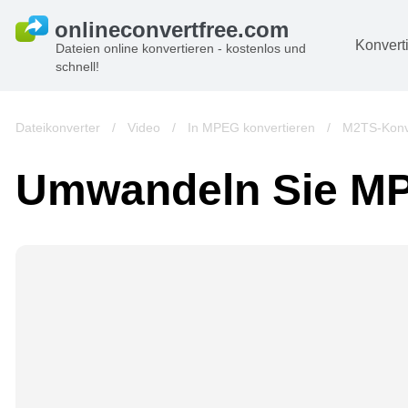
Konvert
Dateien online konvertieren - kostenlos und
schnell!
D
Bi
Dateikonverter
/
Video
/
In MPEG konvertieren
/
M2TS-Konv
A
Umwandeln Sie M
B
A
V