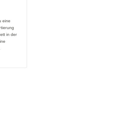
u eine
rtierung
tt in der
ine
.