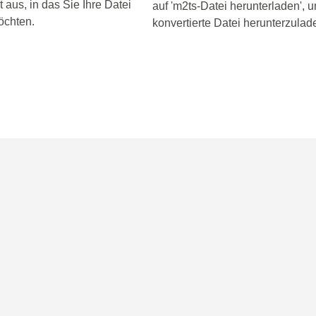
aus, in das Sie Ihre Datei
auf 'm2ts-Datei herunterladen', u
öchten.
konvertierte Datei herunterzulad