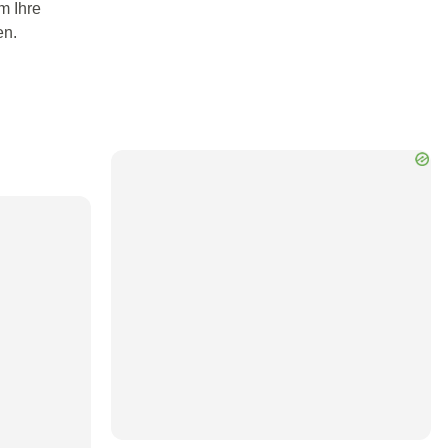
m Ihre
en.