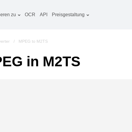
ieren zu
OCR
API
Preisgestaltung
Tarif planen
okumentenkonverter
OCR-Paket
lderkonverter
erter
/
MPEG to M2TS
udiokonverter
PEG in M2TS
ücherkonverter
rchivkonverter
ideokonverter