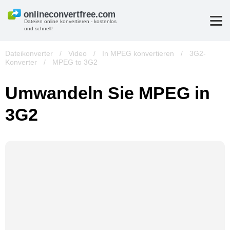
Dateien online konvertieren - kostenlos
und schnell!
Dateikonverter
/
Video
/
In MPEG konvertieren
/
3G2-
Konverter
/
MPEG to 3G2
Umwandeln Sie MPEG in
3G2