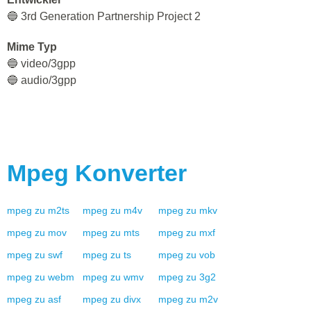
🔵 3rd Generation Partnership Project 2
Mime Typ
🔵 video/3gpp
🔵 audio/3gpp
Mpeg
Konverter
mpeg
zu
m2ts
mpeg
zu
m4v
mpeg
zu
mkv
mpeg
zu
mov
mpeg
zu
mts
mpeg
zu
mxf
mpeg
zu
swf
mpeg
zu
ts
mpeg
zu
vob
mpeg
zu
webm
mpeg
zu
wmv
mpeg
zu
3g2
mpeg
zu
asf
mpeg
zu
divx
mpeg
zu
m2v