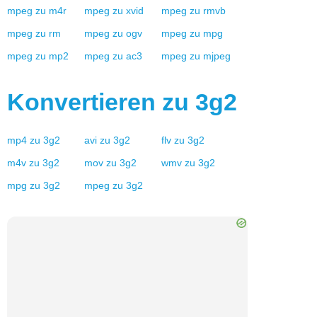
mpeg
zu
m4r
mpeg
zu
xvid
mpeg
zu
rmvb
mpeg
zu
rm
mpeg
zu
ogv
mpeg
zu
mpg
mpeg
zu
mp2
mpeg
zu
ac3
mpeg
zu
mjpeg
Konvertieren zu
3g2
mp4
zu
3g2
avi
zu
3g2
flv
zu
3g2
m4v
zu
3g2
mov
zu
3g2
wmv
zu
3g2
mpg
zu
3g2
mpeg
zu
3g2