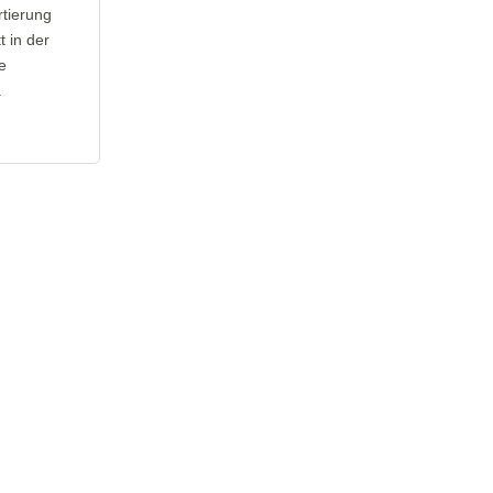
rtierung
t in der
e
.