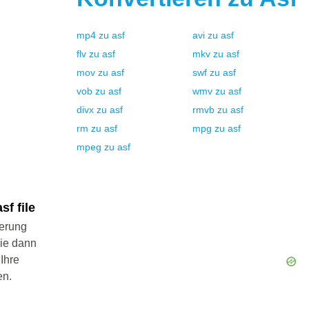
mp4
zu
asf
avi
zu
asf
flv
zu
asf
mkv
zu
asf
mov
zu
asf
swf
zu
asf
vob
zu
asf
wmv
zu
asf
divx
zu
asf
rmvb
zu
asf
rm
zu
asf
mpg
zu
asf
mpeg
zu
asf
f file
ierung
Sie dann
 Ihre
en.