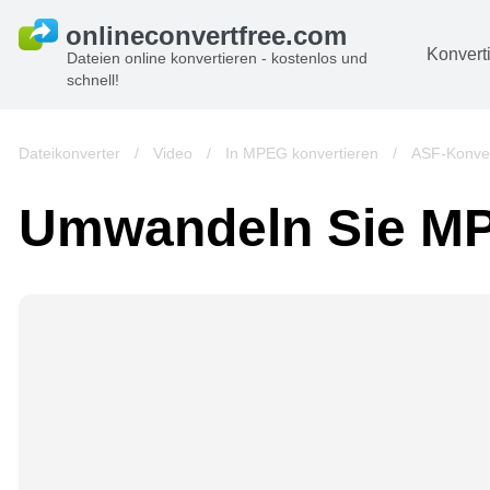
Konvert
Dateien online konvertieren - kostenlos und
schnell!
D
Bi
Dateikonverter
/
Video
/
In MPEG konvertieren
/
ASF-Konve
A
Umwandeln Sie MP
B
A
V