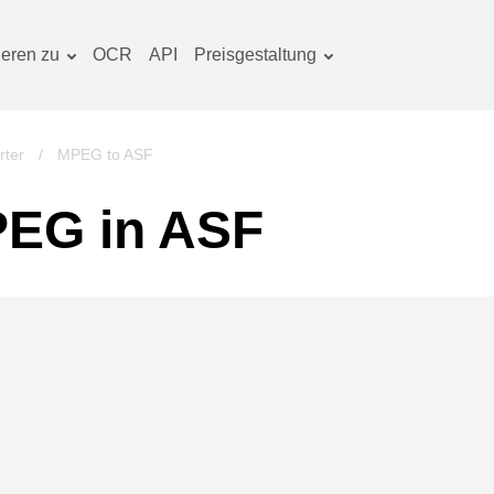
ieren zu
OCR
API
Preisgestaltung
Tarif planen
okumentenkonverter
OCR-Paket
lderkonverter
rter
/
MPEG to ASF
udiokonverter
EG in ASF
ücherkonverter
rchivkonverter
ideokonverter