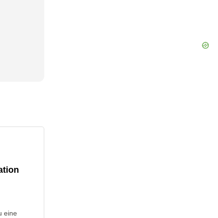
ation
u eine